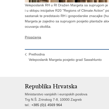
Veleposlanik RH u RI Dražen Margeta sa suprugom je 
i u sklopu inicijative R20 "Regions of Climate Action"
sastanak te predstavio RH i gospodarske znacajke (hub 
Margeta je zajedno sa suprugom posjetio plantaže aloe 
ocuvanja okoliša.
Priopćenja
Prethodna
Veleposlanik Margeta posjetio grad Sawahlunto
Republika Hrvatska
Ministarstvo vanjskih i europskih poslova
Trg N.Š. Zrinskog 7-8, 10000 Zagreb
tel.:
+385 (0)1 4569 964