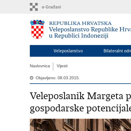
Preskoči
na
glavni
sadržaj
Veleposlanstvo
Bilateralni odn
Naslovnica
Vijesti
Objavljeno: 08.03.2015.
Veleposlanik Margeta p
gospodarske potencijal