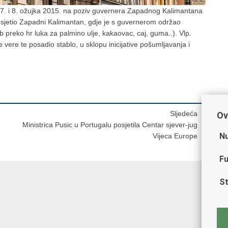
7. i 8. ožujka 2015. na poziv guvernera Zapadnog Kalimantana
 posjetio Zapadni Kalimantan, gdje je s guvernerom održao
preko hr luka za palmino ulje, kakaovac, caj, guma..). Vlp.
vere te posadio stablo, u sklopu inicijative pošumljavanja i
Sljedeća
Ov
Ministrica Pusic u Portugalu posjetila Centar sjever-jug
Nu
Vijeca Europe
Fu
St