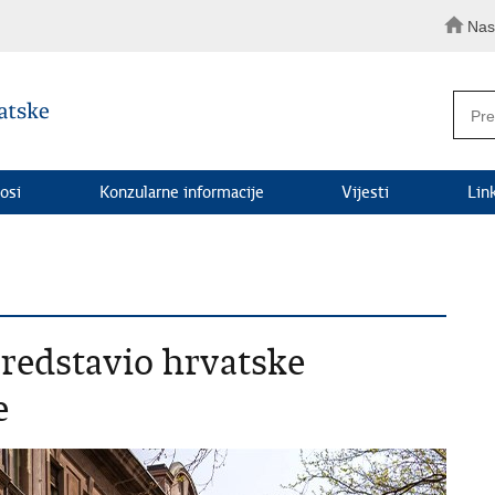
Nas
osi
Konzularne informacije
Vijesti
Lin
redstavio hrvatske
e