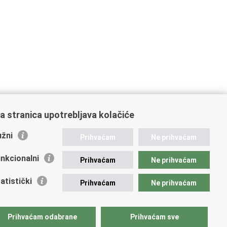
a stranica upotrebljava kolačiće
žni
Prihvaćam
Ne prihvaćam
nkcionalni
Prihvaćam
Ne prihvaćam
atistički
Prihvaćam
Ne prihvaćam
Prihvaćam odabrane
Prihvaćam sve