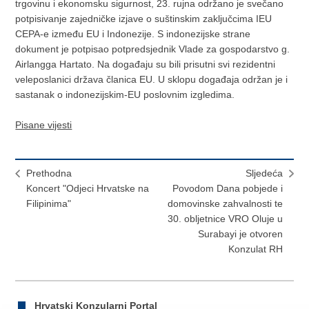
trgovinu i ekonomsku sigurnost, 23. rujna održano je svečano
potpisivanje zajedničke izjave o suštinskim zaključcima IEU
CEPA-e između EU i Indonezije. S indonezijske strane
dokument je potpisao potpredsjednik Vlade za gospodarstvo g.
Airlangga Hartato. Na događaju su bili prisutni svi rezidentni
veleposlanici država članica EU. U sklopu događaja održan je i
sastanak o indonezijskim-EU poslovnim izgledima.
Pisane vijesti
Prethodna
Sljedeća
Koncert "Odjeci Hrvatske na
Povodom Dana pobjede i
Filipinima"
domovinske zahvalnosti te
30. obljetnice VRO Oluje u
Surabayi je otvoren
Konzulat RH
Hrvatski Konzularni Portal