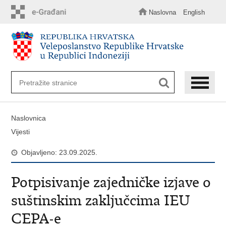
Preskoči
na
Naslovna
English
glavni
sadržaj
Naslovnica
Vijesti
Objavljeno: 23.09.2025.
Potpisivanje zajedničke izjave o
suštinskim zaključcima IEU
CEPA-e