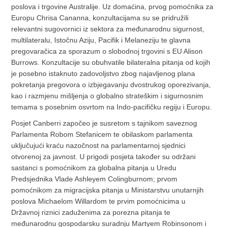
poslova i trgovine Australije. Uz domaćina, prvog pomoćnika za
Europu Chrisa Cananna, konzultacijama su se pridružili
relevantni sugovornici iz sektora za međunarodnu sigurnost,
multilateralu, Istočnu Aziju, Pacifik i Melaneziju te glavna
pregovaračica za sporazum o slobodnoj trgovini s EU Alison
Burrows. Konzultacije su obuhvatile bilateralna pitanja od kojih
je posebno istaknuto zadovoljstvo zbog najavljenog plana
pokretanja pregovora o izbjegavanju dvostrukog oporezivanja,
kao i razmjenu mišljenja o globalno strateškim i sigurnosnim
temama s posebnim osvrtom na Indo-pacifičku regiju i Europu.
Posjet Canberri započeo je susretom s tajnikom saveznog
Parlamenta Robom Stefanicem te obilaskom parlamenta
uključujući kraću nazočnost na parlamentarnoj sjednici
otvorenoj za javnost. U prigodi posjeta također su održani
sastanci s pomoćnikom za globalna pitanja u Uredu
Predsjednika Vlade Ashleyem Colingburnom; prvom
pomoćnikom za migracijska pitanja u Ministarstvu unutarnjih
poslova Michaelom Willardom te prvim pomoćnicima u
Državnoj riznici zaduženima za porezna pitanja te
međunarodnu gospodarsku suradnju Martyem Robinsonom i