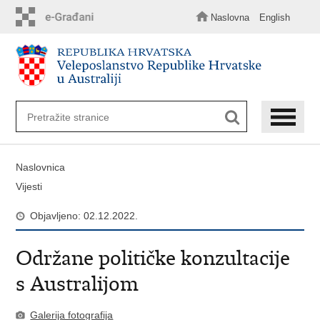
Preskoči
na
Naslovna
English
glavni
sadržaj
Naslovnica
Vijesti
Objavljeno: 02.12.2022.
Održane političke konzultacije
s Australijom
Galerija fotografija