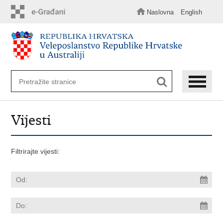
Preskoči
na
Naslovna
English
glavni
sadržaj
Vijesti
Filtrirajte vijesti: