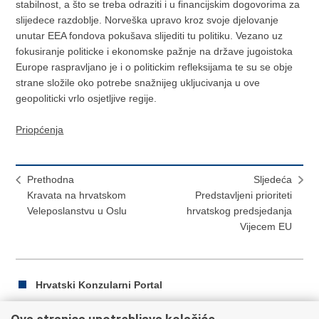
stabilnost, a što se treba odraziti i u financijskim dogovorima za
slijedece razdoblje. Norveška upravo kroz svoje djelovanje
unutar EEA fondova pokušava slijediti tu politiku. Vezano uz
fokusiranje politicke i ekonomske pažnje na države jugoistoka
Europe raspravljano je i o politickim refleksijama te su se obje
strane složile oko potrebe snažnijeg ukljucivanja u ove
geopoliticki vrlo osjetljive regije.
Priopćenja
Prethodna
Sljedeća
Kravata na hrvatskom
Predstavljeni prioriteti
Veleposlanstvu u Oslu
hrvatskog predsjedanja
Vijecem EU
Hrvatski Konzularni Portal