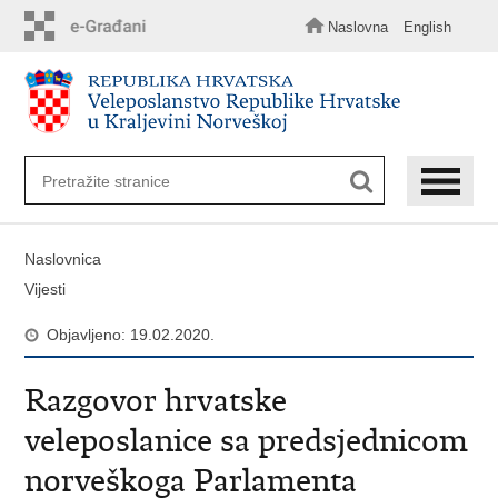
Preskoči
na
Naslovna
English
glavni
sadržaj
Naslovnica
Vijesti
Objavljeno: 19.02.2020.
Razgovor hrvatske
veleposlanice sa predsjednicom
norveškoga Parlamenta