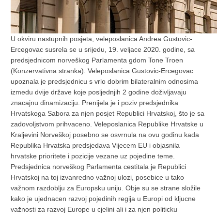
U okviru nastupnih posjeta, veleposlanica Andrea Gustovic-
Ercegovac susrela se u srijedu, 19. veljace 2020. godine, sa
predsjednicom norveškog Parlamenta gdom Tone Troen
(Konzervativna stranka). Veleposlanica Gustovic-Ercegovac
upoznala je predsjednicu s vrlo dobrim bilateralnim odnosima
izmedu dvije države koje posljednjih 2 godine doživljavaju
znacajnu dinamizaciju. Prenijela je i poziv predsjednika
Hrvatskoga Sabora za njen posjet Republici Hrvatskoj, što je sa
zadovoljstvom prihvaceno. Veleposlanica Republike Hrvatske u
Kraljevini Norveškoj posebno se osvrnula na ovu godinu kada
Republika Hrvatska predsjedava Vijecem EU i objasnila
hrvatske prioritete i pozicije vezane uz pojedine teme.
Predsjednica norveškog Parlamenta cestitala je Republici
Hrvatskoj na toj izvanredno važnoj ulozi, posebice u tako
važnom razdoblju za Europsku uniju. Obje su se strane složile
kako je ujednacen razvoj pojedinih regija u Europi od kljucne
važnosti za razvoj Europe u cjelini ali i za njen politicku