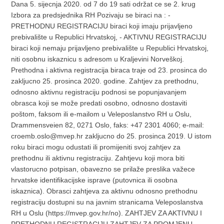
Dana 5. sijecnja 2020. od 7 do 19 sati održat ce se 2. krug
Izbora za predsjednika RH Pozivaju se biraci na : -
PRETHODNU REGISTRACIJU biraci koji imaju prijavljeno
prebivalište u Republici Hrvatskoj, - AKTIVNU REGISTRACIJU
biraci koji nemaju prijavljeno prebivalište u Republici Hrvatskoj,
niti osobnu iskaznicu s adresom u Kraljevini Norveškoj.
Prethodna i aktivna registracija biraca traje od 23. prosinca do
zakljucno 25. prosinca 2020. godine. Zahtjev za prethodnu,
odnosno aktivnu registraciju podnosi se popunjavanjem
obrasca koji se može predati osobno, odnosno dostaviti
poštom, faksom ili e-mailom u Veleposlanstvo RH u Oslu,
Drammensveien 82, 0271 Oslo, faks: +47 2301 4060; e-mail:
croemb.oslo@mvep.hr zakljucno do 25. prosinca 2019. U istom
roku biraci mogu odustati ili promijeniti svoj zahtjev za
prethodnu ili aktivnu registraciju. Zahtjevu koji mora biti
vlastorucno potpisan, obavezno se prilaže preslika važece
hrvatske identifikacijske isprave (putovnica ili osobna
iskaznica). Obrasci zahtjeva za aktivnu odnosno prethodnu
registraciju dostupni su na javnim stranicama Veleposlanstva
RH u Oslu (https://mvep.gov.hr/no). ZAHTJEV ZA AKTIVNU I