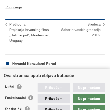
Priopćenja
Prethodna
Sljedeća
Projekcija hrvatskog filma
Sabor hrvatskih graditelja
„Halimin put“, Montevideo,
2016.
Uruguay
Hrvatski Konzularni Portal
Ova stranica upotrebljava kolačiće
Ispiši
Podijeli
Podijeli
Nužni
Prihvaćam
Ne prihvaćam
stranicu
na
na
Republika Hrvatska
Facebooku
Twitteru
Funkcionalni
Prihvaćam
Ne prihvaćam
Ministarstvo vanjskih i europskih poslova
Statistički
Prihvaćam
Ne prihvaćam