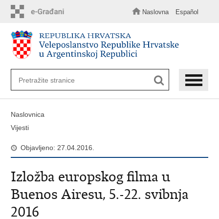
Preskoči
na
Naslovna
Español
glavni
sadržaj
Naslovnica
Vijesti
Objavljeno: 27.04.2016.
Izložba europskog filma u
Buenos Airesu, 5.-22. svibnja
2016