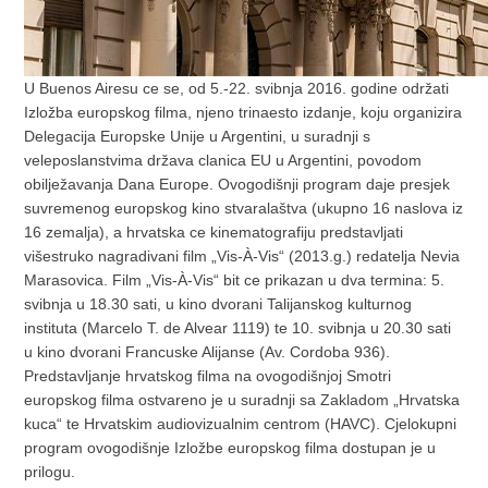
U Buenos Airesu ce se, od 5.-22. svibnja 2016. godine održati
Izložba europskog filma, njeno trinaesto izdanje, koju organizira
Delegacija Europske Unije u Argentini, u suradnji s
veleposlanstvima država clanica EU u Argentini, povodom
obilježavanja Dana Europe. Ovogodišnji program daje presjek
suvremenog europskog kino stvaralaštva (ukupno 16 naslova iz
16 zemalja), a hrvatska ce kinematografiju predstavljati
višestruko nagradivani film „Vis-À-Vis“ (2013.g.) redatelja Nevia
Marasovica. Film „Vis-À-Vis“ bit ce prikazan u dva termina: 5.
svibnja u 18.30 sati, u kino dvorani Talijanskog kulturnog
instituta (Marcelo T. de Alvear 1119) te 10. svibnja u 20.30 sati
u kino dvorani Francuske Alijanse (Av. Cordoba 936).
Predstavljanje hrvatskog filma na ovogodišnjoj Smotri
europskog filma ostvareno je u suradnji sa Zakladom „Hrvatska
kuca“ te Hrvatskim audiovizualnim centrom (HAVC). Cjelokupni
program ovogodišnje Izložbe europskog filma dostupan je u
prilogu.