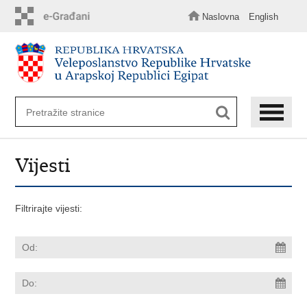
Preskoči
na
Naslovna
English
glavni
sadržaj
Vijesti
Filtrirajte vijesti: