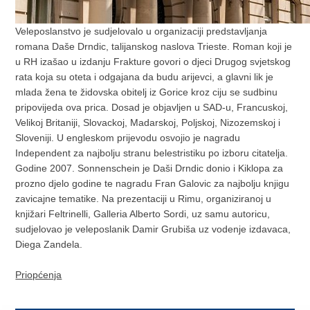
Veleposlanstvo je sudjelovalo u organizaciji predstavljanja
romana Daše Drndic, talijanskog naslova Trieste. Roman koji je
u RH izašao u izdanju Frakture govori o djeci Drugog svjetskog
rata koja su oteta i odgajana da budu arijevci, a glavni lik je
mlada žena te židovska obitelj iz Gorice kroz ciju se sudbinu
pripovijeda ova prica. Dosad je objavljen u SAD-u, Francuskoj,
Velikoj Britaniji, Slovackoj, Madarskoj, Poljskoj, Nizozemskoj i
Sloveniji. U engleskom prijevodu osvojio je nagradu
Independent za najbolju stranu belestristiku po izboru citatelja.
Godine 2007. Sonnenschein je Daši Drndic donio i Kiklopa za
prozno djelo godine te nagradu Fran Galovic za najbolju knjigu
zavicajne tematike. Na prezentaciji u Rimu, organiziranoj u
knjižari Feltrinelli, Galleria Alberto Sordi, uz samu autoricu,
sudjelovao je veleposlanik Damir Grubiša uz vodenje izdavaca,
Diega Zandela.
Priopćenja