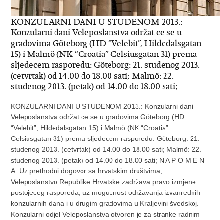
KONZULARNI DANI U STUDENOM 2013.:
Konzularni dani Veleposlanstva održat ce se u
gradovima Göteborg (HD “Velebit”, Hildedalsgatan
15) i Malmö (NK “Croatia” Celsiusgatan 31) prema
sljedecem rasporedu: Göteborg: 21. studenog 2013.
(cetvrtak) od 14.00 do 18.00 sati; Malmö: 22.
studenog 2013. (petak) od 14.00 do 18.00 sati;
KONZULARNI DANI U STUDENOM 2013.: Konzularni dani
Veleposlanstva održat ce se u gradovima Göteborg (HD
“Velebit”, Hildedalsgatan 15) i Malmö (NK “Croatia”
Celsiusgatan 31) prema sljedecem rasporedu: Göteborg: 21.
studenog 2013. (cetvrtak) od 14.00 do 18.00 sati; Malmö: 22.
studenog 2013. (petak) od 14.00 do 18.00 sati; N A P O M E N
A: Uz prethodni dogovor sa hrvatskim društvima,
Veleposlanstvo Republike Hrvatske zadržava pravo izmjene
postojeceg rasporeda, uz mogucnost održavanja izvanrednih
konzularnih dana i u drugim gradovima u Kraljevini švedskoj.
Konzularni odjel Veleposlanstva otvoren je za stranke radnim