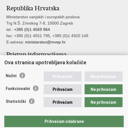
stranicu
na
na
Republika Hrvatska
Facebooku
Twitteru
Ministarstvo vanjskih i europskih poslova
Trg N.Š. Zrinskog 7-8, 10000 Zagreb
tel.:
+385 (0)1 4569 964
fax: +385 (0)1 4551 795, +385 (0)1 4920 149
E-adresa:
ministarstvo@mvep.hr
Pristup informacijama
Ova stranica upotrebljava kolačiće
Pristup informacijama
Službenik za zaštitu osobnih podataka
Nužni
Nepravilnosti
Prihvaćam
Ne prihvaćam
Neetično postupanje
Funkcionalni
Prihvaćam
Ne prihvaćam
Važne poveznice
Statistički
Prihvaćam
Ne prihvaćam
Javna nabava u MVEP-u
Natječaji
Nadzor rada i unutarnja revizija službe vanjskih poslova
Prihvaćam odabrane
Pučki pravobranitelj