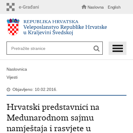
Preskoči
na
Naslovna
English
glavni
sadržaj
Naslovnica
Vijesti
Objavljeno: 10.02.2016.
Hrvatski predstavnici na
Medunarodnom sajmu
namještaja i rasvjete u