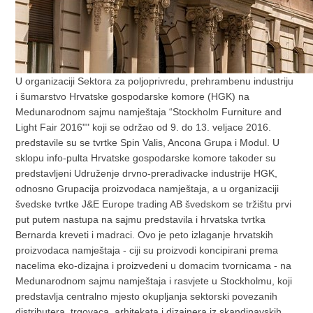
U organizaciji Sektora za poljoprivredu, prehrambenu industriju
i šumarstvo Hrvatske gospodarske komore (HGK) na
Medunarodnom sajmu namještaja “Stockholm Furniture and
Light Fair 2016"" koji se održao od 9. do 13. veljace 2016.
predstavile su se tvrtke Spin Valis, Ancona Grupa i Modul. U
sklopu info-pulta Hrvatske gospodarske komore takoder su
predstavljeni Udruženje drvno-preradivacke industrije HGK,
odnosno Grupacija proizvodaca namještaja, a u organizaciji
švedske tvrtke J&E Europe trading AB švedskom se tržištu prvi
put putem nastupa na sajmu predstavila i hrvatska tvrtka
Bernarda kreveti i madraci. Ovo je peto izlaganje hrvatskih
proizvodaca namještaja - ciji su proizvodi koncipirani prema
nacelima eko-dizajna i proizvedeni u domacim tvornicama - na
Medunarodnom sajmu namještaja i rasvjete u Stockholmu, koji
predstavlja centralno mjesto okupljanja sektorski povezanih
distributera, trgovaca, arhitekata i dizajnera iz skandinavskih