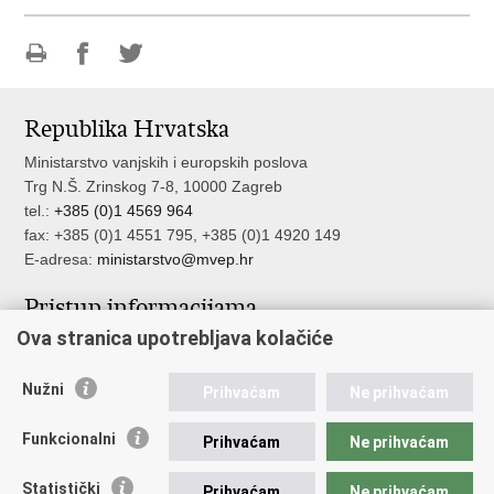
Ispiši
Podijeli
Podijeli
stranicu
na
na
Republika Hrvatska
Facebooku
Twitteru
Ministarstvo vanjskih i europskih poslova
Trg N.Š. Zrinskog 7-8, 10000 Zagreb
tel.:
+385 (0)1 4569 964
fax: +385 (0)1 4551 795, +385 (0)1 4920 149
E-adresa:
ministarstvo@mvep.hr
Pristup informacijama
Ova stranica upotrebljava kolačiće
Pristup informacijama
Službenik za zaštitu osobnih podataka
Nužni
Nepravilnosti
Prihvaćam
Ne prihvaćam
Neetično postupanje
Funkcionalni
Prihvaćam
Ne prihvaćam
Važne poveznice
Statistički
Prihvaćam
Ne prihvaćam