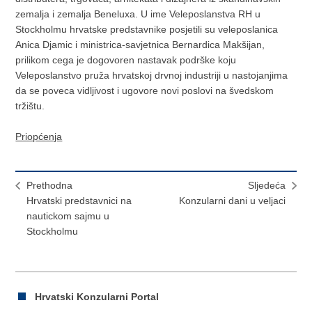
zemalja i zemalja Beneluxa. U ime Veleposlanstva RH u
Stockholmu hrvatske predstavnike posjetili su veleposlanica
Anica Djamic i ministrica-savjetnica Bernardica Makšijan,
prilikom cega je dogovoren nastavak podrške koju
Veleposlanstvo pruža hrvatskoj drvnoj industriji u nastojanjima
da se poveca vidljivost i ugovore novi poslovi na švedskom
tržištu.
Priopćenja
Prethodna
Sljedeća
Hrvatski predstavnici na
Konzularni dani u veljaci
nautickom sajmu u
Stockholmu
Hrvatski Konzularni Portal