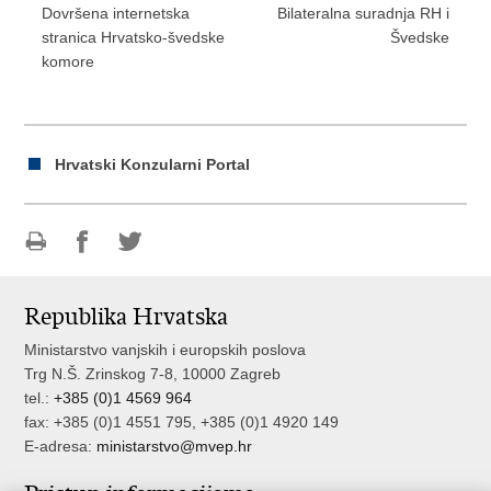
Dovršena internetska
Bilateralna suradnja RH i
stranica Hrvatsko-švedske
Švedske
komore
Hrvatski Konzularni Portal
Ispiši
Podijeli
Podijeli
stranicu
na
na
Republika Hrvatska
Facebooku
Twitteru
Ministarstvo vanjskih i europskih poslova
Trg N.Š. Zrinskog 7-8, 10000 Zagreb
tel.:
+385 (0)1 4569 964
fax: +385 (0)1 4551 795, +385 (0)1 4920 149
E-adresa:
ministarstvo@mvep.hr