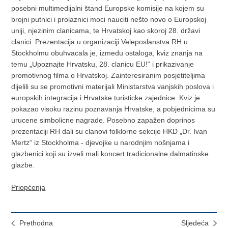
posebni multimedijalni štand Europske komisije na kojem su
brojni putnici i prolaznici moci nauciti nešto novo o Europskoj
uniji, njezinim clanicama, te Hrvatskoj kao skoroj 28. državi
clanici. Prezentacija u organizaciji Veleposlanstva RH u
Stockholmu obuhvacala je, izmedu ostaloga, kviz znanja na
temu „Upoznajte Hrvatsku, 28. clanicu EU!“ i prikazivanje
promotivnog filma o Hrvatskoj. Zainteresiranim posjetiteljima
dijelili su se promotivni materijali Ministarstva vanjskih poslova i
europskih integracija i Hrvatske turisticke zajednice. Kviz je
pokazao visoku razinu poznavanja Hrvatske, a pobjednicima su
urucene simbolicne nagrade. Posebno zapažen doprinos
prezentaciji RH dali su clanovi folklorne sekcije HKD „Dr. Ivan
Mertz“ iz Stockholma - djevojke u narodnjim nošnjama i
glazbenici koji su izveli mali koncert tradicionalne dalmatinske
glazbe.
Priopćenja
Prethodna
Sljedeća