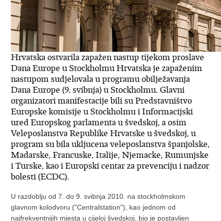
Hrvatska ostvarila zapažen nastup tijekom proslave
Dana Europe u Stockholmu Hrvatska je zapaženim
nastupom sudjelovala u programu obilježavanja
Dana Europe (9. svibnja) u Stockholmu. Glavni
organizatori manifestacije bili su Predstavništvo
Europske komisije u Stockholmu i Informacijski
ured Europskog parlamenta u švedskoj, a osim
Veleposlanstva Republike Hrvatske u švedskoj, u
program su bila ukljucena veleposlanstva španjolske,
Madarske, Francuske, Italije, Njemacke, Rumunjske
i Turske, kao i Europski centar za prevenciju i nadzor
bolesti (ECDC).
U razdoblju od 7. do 9. svibnja 2010. na stockholmskom
glavnom kolodvoru ("Centralstation"), kao jednom od
najfrekventnijih mjesta u cijeloj švedskoj, bio je postavljen