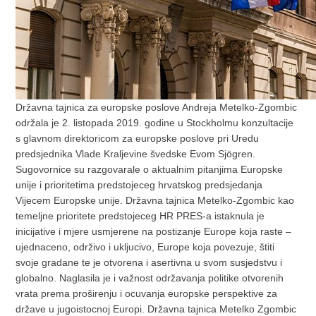
Državna tajnica za europske poslove Andreja Metelko-Zgombic
održala je 2. listopada 2019. godine u Stockholmu konzultacije
s glavnom direktoricom za europske poslove pri Uredu
predsjednika Vlade Kraljevine švedske Evom Sjögren.
Sugovornice su razgovarale o aktualnim pitanjima Europske
unije i prioritetima predstojeceg hrvatskog predsjedanja
Vijecem Europske unije. Državna tajnica Metelko-Zgombic kao
temeljne prioritete predstojeceg HR PRES-a istaknula je
inicijative i mjere usmjerene na postizanje Europe koja raste –
ujednaceno, održivo i ukljucivo, Europe koja povezuje, štiti
svoje gradane te je otvorena i asertivna u svom susjedstvu i
globalno. Naglasila je i važnost održavanja politike otvorenih
vrata prema proširenju i ocuvanja europske perspektive za
države u jugoistocnoj Europi. Državna tajnica Metelko Zgombic