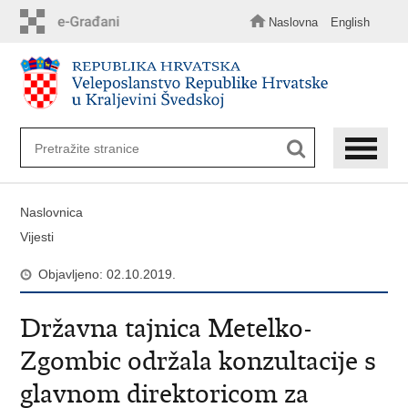
Preskoči
na
Naslovna
English
glavni
sadržaj
Naslovnica
Vijesti
Objavljeno: 02.10.2019.
Državna tajnica Metelko-
Zgombic održala konzultacije s
glavnom direktoricom za