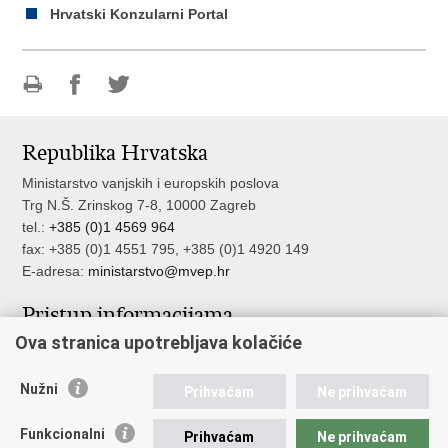
Hrvatski Konzularni Portal
Ispiši
Podijeli
Podijeli
stranicu
na
na
Republika Hrvatska
Facebooku
Twitteru
Ministarstvo vanjskih i europskih poslova
Trg N.Š. Zrinskog 7-8, 10000 Zagreb
tel.:
+385 (0)1 4569 964
fax: +385 (0)1 4551 795, +385 (0)1 4920 149
E-adresa:
ministarstvo@mvep.hr
Pristup informacijama
Ova stranica upotrebljava kolačiće
Pristup informacijama
Službenik za zaštitu osobnih podataka
Nužni
Nepravilnosti
Prihvaćam
Ne prihvaćam
Neetično postupanje
Funkcionalni
Prihvaćam
Ne prihvaćam