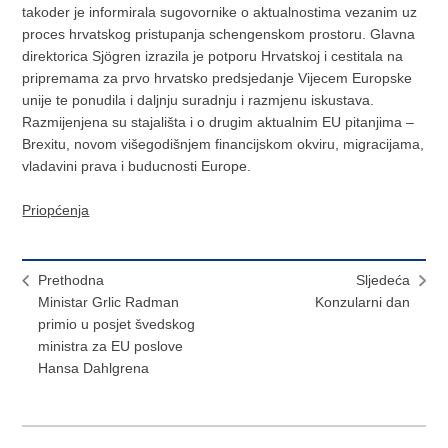
takoder je informirala sugovornike o aktualnostima vezanim uz
proces hrvatskog pristupanja schengenskom prostoru. Glavna
direktorica Sjögren izrazila je potporu Hrvatskoj i cestitala na
pripremama za prvo hrvatsko predsjedanje Vijecem Europske
unije te ponudila i daljnju suradnju i razmjenu iskustava.
Razmijenjena su stajališta i o drugim aktualnim EU pitanjima –
Brexitu, novom višegodišnjem financijskom okviru, migracijama,
vladavini prava i buducnosti Europe.
Priopćenja
Prethodna
Sljedeća
Ministar Grlic Radman
Konzularni dan
primio u posjet švedskog
ministra za EU poslove
Hansa Dahlgrena