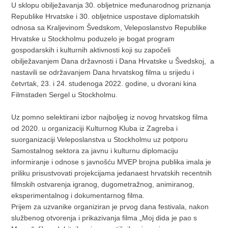
U sklopu obilježavanja 30. obljetnice međunarodnog priznanja
Republike Hrvatske i 30. obljetnice uspostave diplomatskih
odnosa sa Kraljevinom Švedskom, Veleposlanstvo Republike
Hrvatske u Stockholmu poduzelo je bogat program
gospodarskih i kulturnih aktivnosti koji su započeli
obilježavanjem Dana državnosti i Dana Hrvatske u Švedskoj, a
nastavili se održavanjem Dana hrvatskog filma u srijedu i
četvrtak, 23. i 24. studenoga 2022. godine, u dvorani kina
Filmstaden Sergel u Stockholmu.
Uz pomno selektirani izbor najboljeg iz novog hrvatskog filma
od 2020. u organizaciji Kulturnog Kluba iz Zagreba i
suorganizaciji Veleposlanstva u Stockholmu uz potporu
Samostalnog sektora za javnu i kulturnu diplomaciju
informiranje i odnose s javnošću MVEP brojna publika imala je
priliku prisustvovati projekcijama jedanaest hrvatskih recentnih
filmskih ostvarenja igranog, dugometražnog, animiranog,
eksperimentalnog i dokumentarnog filma.
Prijem za uzvanike organiziran je prvog dana festivala, nakon
službenog otvorenja i prikazivanja filma „Moj dida je pao s