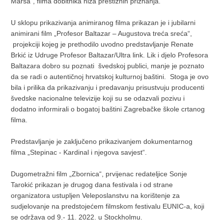
Marsa“, filma dobitnika niza prestižnih priznanja.
U sklopu prikazivanja animiranog filma prikazan je i jubilarni
animirani film „Profesor Baltazar – Augustova treća sreća“,
projekciji kojeg je prethodilo uvodno predstavljanje Renate
Brkić iz Udruge Profesor Baltazar/Ultra link. Lik i djelo Profesora
Baltazara dobro su poznati švedskoj publici, manje je poznato
da se radi o autentičnoj hrvatskoj kulturnoj baštini. Stoga je ovo
bila i prilika da prikazivanju i predavanju prisustvuju producenti
švedske nacionalne televizije koji su se odazvali pozivu i
dodatno informirali o bogatoj baštini Zagrebačke škole crtanog
filma.
Predstavljanje je zaključeno prikazivanjem dokumentarnog
filma „Stepinac - Kardinal i njegova savjest“.
Dugometražni film „Zbornica“, prvijenac redateljice Sonje
Tarokić prikazan je drugog dana festivala i od strane
organizatora ustupljen Veleposlanstvu na korištenje za
sudjelovanje na predstojećem filmskom festivalu EUNIC-a, koji
se održava od 9.- 11. 2022. u Stockholmu.