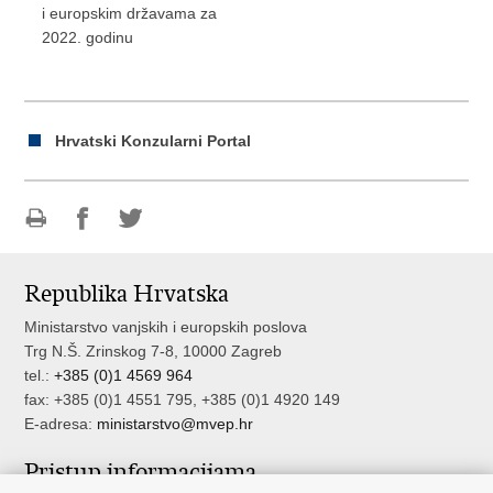
i europskim državama za
2022. godinu
Hrvatski Konzularni Portal
Ispiši
Podijeli
Podijeli
stranicu
na
na
Republika Hrvatska
Facebooku
Twitteru
Ministarstvo vanjskih i europskih poslova
Trg N.Š. Zrinskog 7-8, 10000 Zagreb
tel.:
+385 (0)1 4569 964
fax: +385 (0)1 4551 795, +385 (0)1 4920 149
E-adresa:
ministarstvo@mvep.hr
Pristup informacijama