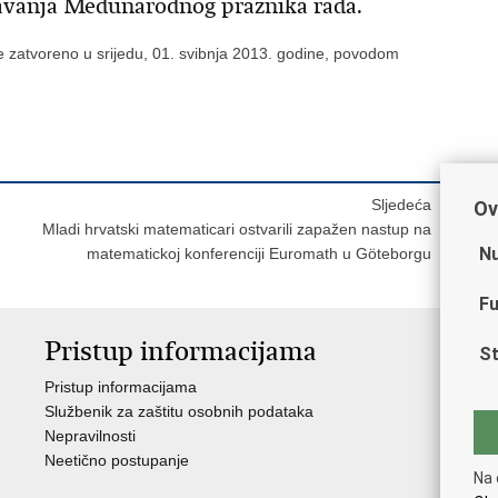
žavanja Medunarodnog praznika rada.
 zatvoreno u srijedu, 01. svibnja 2013. godine, povodom
Sljedeća
Ov
Mladi hrvatski matematicari ostvarili zapažen nastup na
Nu
matematickoj konferenciji Euromath u Göteborgu
Fu
Pristup informacijama
V
St
Pristup informacijama
Ja
Službenik za zaštitu osobnih podataka
Nat
Nepravilnosti
Nad
Neetično postupanje
Puč
Na 