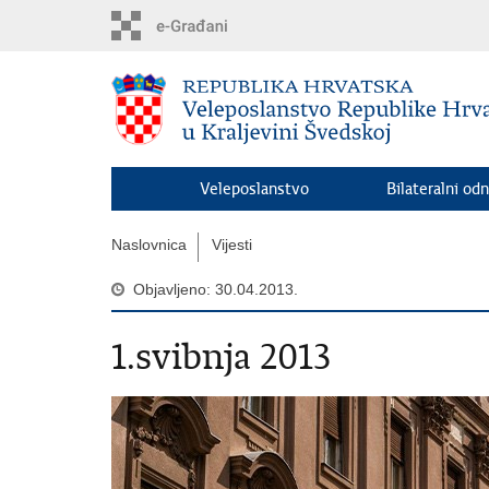
Preskoči
na
glavni
sadržaj
Veleposlanstvo
Bilateralni odn
Naslovnica
Vijesti
Objavljeno: 30.04.2013.
1.svibnja 2013