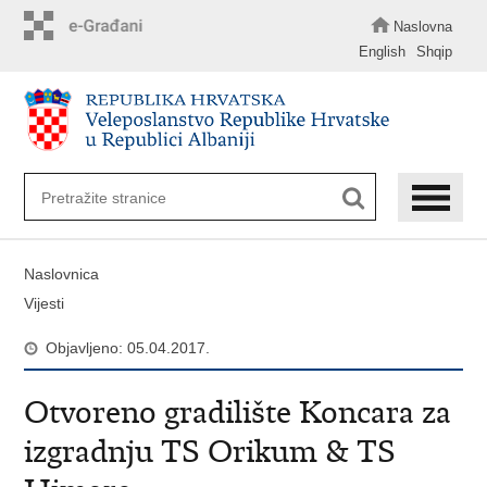
Preskoči
na
Naslovna
glavni
English
Shqip
sadržaj
Naslovnica
Vijesti
Objavljeno: 05.04.2017.
Otvoreno gradilište Koncara za
izgradnju TS Orikum & TS