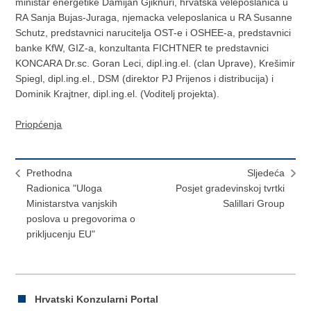
ministar energetike Damijan Gjiknuri, hrvatska veleposlanica u
RA Sanja Bujas-Juraga, njemacka veleposlanica u RA Susanne
Schutz, predstavnici narucitelja OST-e i OSHEE-a, predstavnici
banke KfW, GIZ-a, konzultanta FICHTNER te predstavnici
KONCARA Dr.sc. Goran Leci, dipl.ing.el. (clan Uprave), Krešimir
Spiegl, dipl.ing.el., DSM (direktor PJ Prijenos i distribucija) i
Dominik Krajtner, dipl.ing.el. (Voditelj projekta).
Priopćenja
Prethodna
Sljedeća
Radionica "Uloga
Posjet gradevinskoj tvrtki
Ministarstva vanjskih
Salillari Group
poslova u pregovorima o
prikljucenju EU"
Hrvatski Konzularni Portal