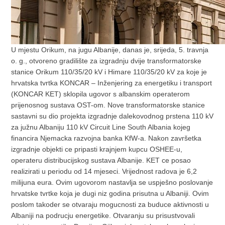
U mjestu Orikum, na jugu Albanije, danas je, srijeda, 5. travnja
o. g., otvoreno gradilište za izgradnju dvije transformatorske
stanice Orikum 110/35/20 kV i Himare 110/35/20 kV za koje je
hrvatska tvrtka KONCAR – Inženjering za energetiku i transport
(KONCAR KET) sklopila ugovor s albanskim operaterom
prijenosnog sustava OST-om. Nove transformatorske stanice
sastavni su dio projekta izgradnje dalekovodnog prstena 110 kV
za južnu Albaniju 110 kV Circuit Line South Albania kojeg
financira Njemacka razvojna banka KfW-a. Nakon završetka
izgradnje objekti ce pripasti krajnjem kupcu OSHEE-u,
operateru distribucijskog sustava Albanije. KET ce posao
realizirati u periodu od 14 mjeseci. Vrijednost radova je 6,2
milijuna eura. Ovim ugovorom nastavlja se uspješno poslovanje
hrvatske tvrtke koja je dugi niz godina prisutna u Albaniji. Ovim
poslom takoder se otvaraju mogucnosti za buduce aktivnosti u
Albaniji na podrucju energetike. Otvaranju su prisustvovali