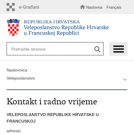
Preskoči
na
Naslovna
Français
glavni
sadržaj
Naslovnica
Veleposlanstvo
Kontakt i radno vrijeme
VELEPOSLANSTVO REPUBLIKE HRVATSKE U
FRANCUSKOJ
adresa
: