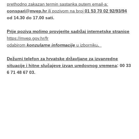
prethodno zakazan termin sastanka putem email-a:
conspari@mvep.hr
ili pozivom na broj
01 53 70 02 92/93/94
od 14.30 do 17.00 sati.
Prije poziva molimo provjerite sadržaj internetske stranice
https://mvep.gov.hr/fr
odabirom
konzularne informacije
u izborniku
.
Dežurni telefon za hrvatske državljane za izvanredne
situacije i hitne slučajeve izvan uredovnog vremena
: 00 33
6 71 48 67 03.