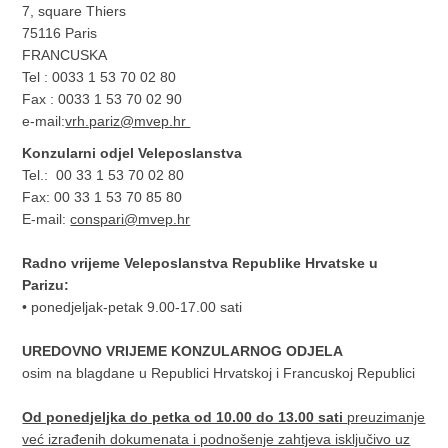
7, square Thiers
75116 Paris
FRANCUSKA
Tel : 0033 1 53 70 02 80
Fax : 0033 1 53 70 02 90
e-mail:
vrh.pariz@mvep.hr
Konzularni odjel Veleposlanstva
Tel.: 00 33 1 53 70 02 80
Fax: 00 33 1 53 70 85 80
E-mail:
conspari@mvep.hr
Radno vrijeme Veleposlanstva Republike Hrvatske u
Parizu:
• ponedjeljak-petak 9.00-17.00 sati
UREDOVNO VRIJEME KONZULARNOG ODJELA
osim na blagdane u Republici Hrvatskoj i Francuskoj Republici
Od ponedjeljka do petka od 10.00 do 13.00 sati
preuzimanje
već izrađenih dokumenata i podnošenje zahtjeva isključivo uz