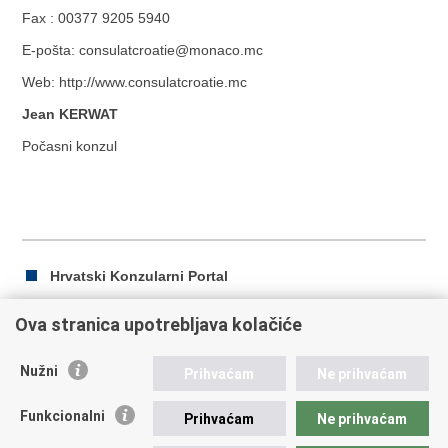
Fax : 00377 9205 5940
E-pošta: consulatcroatie@monaco.mc
Web: http://www.consulatcroatie.mc
Jean KERWAT
Počasni konzul
Hrvatski Konzularni Portal
Ova stranica upotrebljava kolačiće
Ispiši
Podijeli
Podijeli
Nužni
Prihvaćam
Ne prihvaćam
stranicu
na
na
Republika Hrvatska
Facebooku
Twitteru
Funkcionalni
Prihvaćam
Ne prihvaćam
Ministarstvo vanjskih i europskih poslova