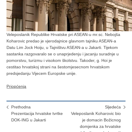
Veleposlanik Republike Hrvatske pri ASEAN-u mr.sc. Nebojša
Koharovic predao je vjerodajnice glavnom tajniku ASEAN-a
Datu Lim Jock Hoiju, u Tajništvu ASEAN-a u Jakarti. Tijekom
sastanka razgovaralo se o unaprjedenju i jacanju suradnje u
pomorstvu, turizmu i visokom školstvu. Takoder, g. Hoi je
cestitao hrvatskoj strani na šestomjesecnom hrvatskom
predsjedanju Vijecem Europske unije.
Priopćenja
Prethodna
Sljedeća
Prezentacija hrvatske tvrtke
Veleposlanik Koharovic bio
DOK-ING u Jakarti
je domacin Božicnog
domjenka za hrvatske