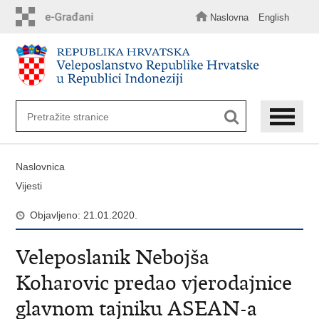
Preskoči
na
Naslovna
English
glavni
sadržaj
Naslovnica
Vijesti
Objavljeno: 21.01.2020.
Veleposlanik Nebojša
Koharovic predao vjerodajnice
glavnom tajniku ASEAN-a