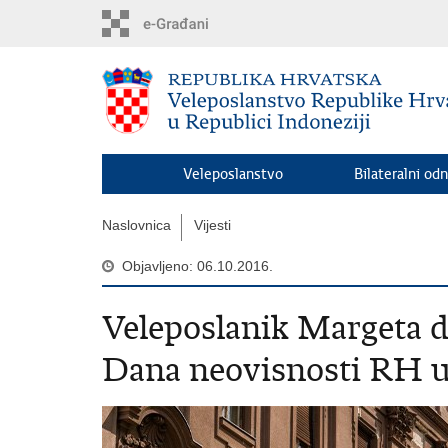
Preskoči
na
glavni
sadržaj
Veleposlanstvo
Bilateralni odn
Naslovnica
Vijesti
Objavljeno: 06.10.2016.
Veleposlanik Margeta d
Dana neovisnosti RH u 