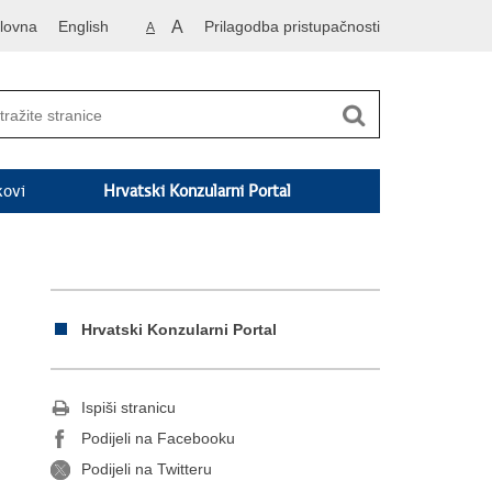
lovna
English
A
Prilagodba pristupačnosti
A
kovi
Hrvatski Konzularni Portal
Hrvatski Konzularni Portal
Ispiši stranicu
Podijeli na Facebooku
Podijeli na Twitteru