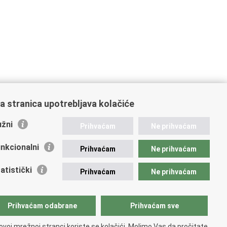
a stranica upotrebljava kolačiće
žni
Prihvaćam
Ne prihvaćam
nkcionalni
Prihvaćam
Ne prihvaćam
atistički
Prihvaćam
Ne prihvaćam
Prihvaćam odabrane
Prihvaćam sve
ovoj mrežnoj stranci koriste se kolačići. Molimo Vas da pročitate