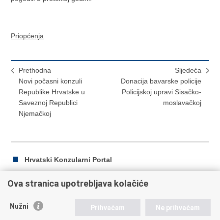
Priopćenja
Prethodna
Sljedeća
Novi počasni konzuli
Donacija bavarske policije
Republike Hrvatske u
Policijskoj upravi Sisačko-
Saveznoj Republici
moslavačkoj
Njemačkoj
Hrvatski Konzularni Portal
Ova stranica upotrebljava kolačiće
Ispiši
Podijeli
Podijeli
Nužni
Prihvaćam
Ne prihvaćam
stranicu
na
na