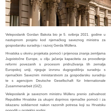
Veleposlanik Gordan Bakota bio je 5. svibnja 2021. godine u
nastupnom posjetu kod njemačkog saveznog ministra za
gospodarsku suradnju i razvoj Gerda Müllera.
Hrvatska u okviru projekata pomoći i prijenosa znanja zemljama
Jugoistočne Europe, u cilju jačanja kapaciteta za provođenje
reformi povezanih s procesom pridruživanja tih zemalja
Europskoj uniji, njeguje izvrsnu dugogodišnju suradnju s
njemačkim Saveznim ministarstvom za gospodarsku suradnju
te s agencijom Deutsche Gesellschaft für Internationale
Zusammenarbeit (GIZ).
Veleposlanik je saveznom ministru Mülleru prenio zahvalnost
Republike Hrvatske za ukupni doprinos njemačke pomoći i za
iskazanu solidarnost nakon razornih potresa koji su Hrvatsku
pogodili u protekloj godini.