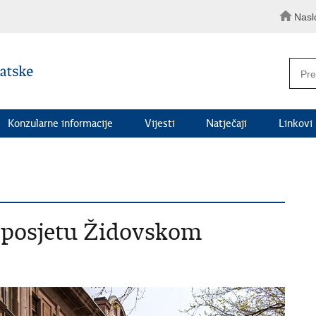
Nasl
Konzularne informacije
Vijesti
Natječaji
Linkovi
u posjetu Židovskom