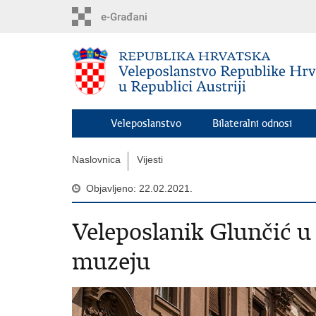
Preskoči
na
glavni
sadržaj
Veleposlanstvo
Bilateralni odnosi
Naslovnica
Vijesti
Objavljeno: 22.02.2021.
Veleposlanik Glunčić 
muzeju