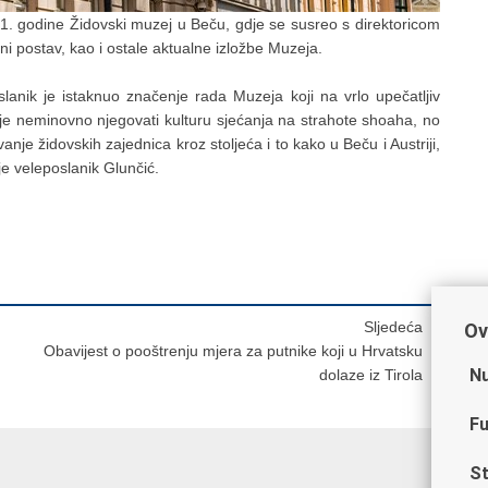
021. godine Židovski muzej u Beču, gdje se susreo s direktoricom
ni postav, kao i ostale aktualne izložbe Muzeja.
lanik je istaknuo značenje rada Muzeja koji na vrlo upečatljiv
o je neminovno njegovati kulturu sjećanja na strahote shoaha, no
vanje židovskih zajednica kroz stoljeća i to kako u Beču i Austriji,
 je veleposlanik Glunčić.
Sljedeća
Ov
Obavijest o pooštrenju mjera za putnike koji u Hrvatsku
Nu
dolaze iz Tirola
Fu
St