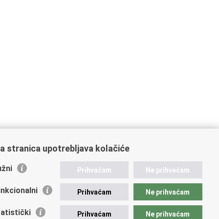
a stranica upotrebljava kolačiće
žni
Prihvaćam
Ne prihvaćam
nkcionalni
Prihvaćam
Ne prihvaćam
atistički
Prihvaćam
Ne prihvaćam