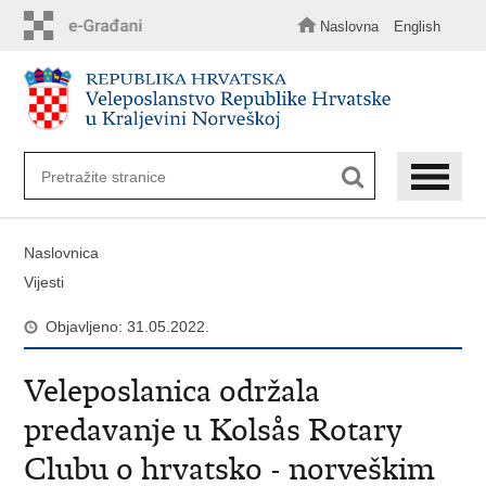
Preskoči
na
Naslovna
English
glavni
sadržaj
Naslovnica
Vijesti
Objavljeno: 31.05.2022.
Veleposlanica održala
predavanje u Kolsås Rotary
Clubu o hrvatsko - norveškim