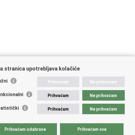
a stranica upotrebljava kolačiće
žni
Prihvaćam
Ne prihvaćam
nkcionalni
Prihvaćam
Ne prihvaćam
atistički
Prihvaćam
Ne prihvaćam
Prihvaćam odabrane
Prihvaćam sve