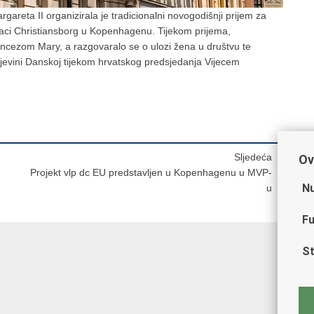
rgareta II organizirala je tradicionalni novogodišnji prijem za
laci Christiansborg u Kopenhagenu. Tijekom prijema,
rincezom Mary, a razgovaralo se o ulozi žena u društvu te
jevini Danskoj tijekom hrvatskog predsjedanja Vijecem
Sljedeća
Ov
Projekt vlp dc EU predstavljen u Kopenhagenu u MVP-
Nu
u
Fu
St