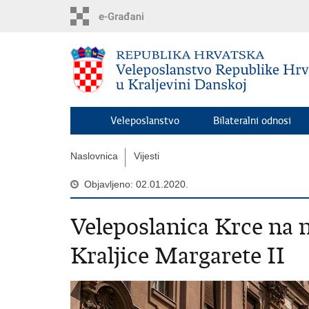
Preskoči
na
glavni
sadržaj
Veleposlanstvo
Bilateralni odnosi
Naslovnica
Vijesti
Objavljeno: 02.01.2020.
Veleposlanica Krce na
Kraljice Margarete II