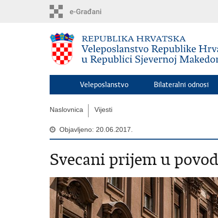
Preskoči
na
glavni
sadržaj
Veleposlanstvo
Bilateralni odnosi
Naslovnica
Vijesti
Objavljeno: 20.06.2017.
Svecani prijem u povo