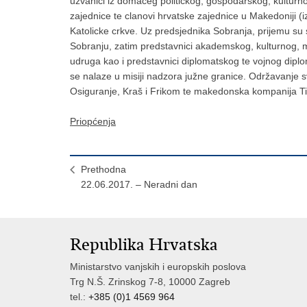
uzvanici iz domaceg politickog, gospodarskog, kulturn
zajednice te clanovi hrvatske zajednice u Makedoniji (i
Katolicke crkve. Uz predsjednika Sobranja, prijemu su s
Sobranju, zatim predstavnici akademskog, kulturnog, m
udruga kao i predstavnici diplomatskog te vojnog diplom
se nalaze u misiji nadzora južne granice. Održavanje 
Osiguranje, Kraš i Frikom te makedonska kompanija Ti
Priopćenja
Prethodna
22.06.2017. – Neradni dan
Republika Hrvatska
Ministarstvo vanjskih i europskih poslova
Trg N.Š. Zrinskog 7-8, 10000 Zagreb
tel.:
+385 (0)1 4569 964