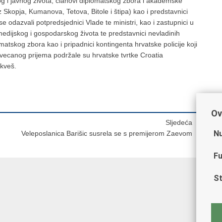
og i javnog života, clanovi diplomatskog zbora i akademske
z Skopja, Kumanova, Tetova, Bitole i štipa) kao i predstavnici
e odazvali potpredsjednici Vlade te ministri, kao i zastupnici u
edijskog i gospodarskog života te predstavnici nevladinih
atskog zbora kao i pripadnici kontingenta hrvatske policije koji
svecanog prijema podržale su hrvatske tvrtke Croatia
kveš.
Ov
Sljedeća
Nu
Veleposlanica Barišic susrela se s premijerom Zaevom
Fu
St