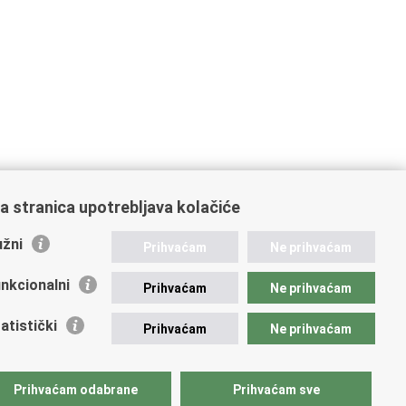
a stranica upotrebljava kolačiće
žni
Prihvaćam
Ne prihvaćam
nkcionalni
Prihvaćam
Ne prihvaćam
atistički
Prihvaćam
Ne prihvaćam
Prihvaćam odabrane
Prihvaćam sve