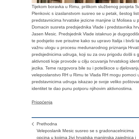
Tijekom boravka u Rimu, prilikom službenog posjeta Sv
Plenkovic s izaslanstvom susreo se u petak, šestog list
predstavnicima hrvatske jezicne manjine iz Molisea u 
Domacin susreta predsjednika Vlade i predstavnika hrvat
Jasen Mesic. Predsjednik Vlade istaknuo je dugogodišnj
te podsjetio sve prisutne kako su upravo Italija i bivši 
važnu ulogu u procesu medunarodnog priznanja Hrvat
predsjednicima udruga, koji su za ovu prigodu došli s got
aktivnosti koje provode u cilju ocuvanja hrvatskog iden
jezika. Teme razgovora bile su i poteškoce u djelovanju h
veleposlanstvo RH u Rimu te Vlada RH mogu pomoci u 
predstavnicima udruga iskazao je svoje veliko poštovanj
identitet te dao punu potporu njihovim aktivnostima.
Priopćenja
Prethodna
Veleposlanik Mesic susreo se s gradonacelnicima
opcina u kojima živi hrvatska manjinska zajednica i