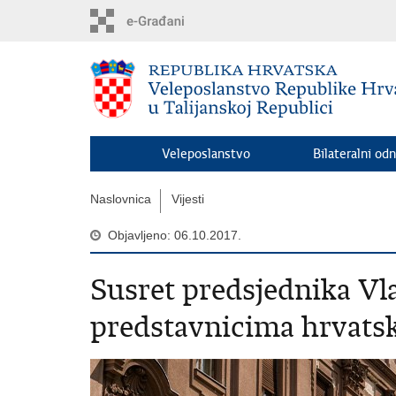
Preskoči
na
glavni
sadržaj
Veleposlanstvo
Bilateralni odn
Naslovnica
Vijesti
Objavljeno: 06.10.2017.
Susret predsjednika Vl
predstavnicima hrvatske