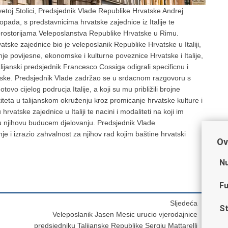
etoj Stolici, Predsjednik Vlade Republike Hrvatske Andrej
opada, s predstavnicima hrvatske zajednice iz Italije te
prostorijama Veleposlanstva Republike Hrvatske u Rimu.
ske zajednice bio je veleposlanik Republike Hrvatske u Italiji,
e povijesne, ekonomske i kulturne poveznice Hrvatske i Italije,
talijanski predsjednik Francesco Cossiga odigrali specificnu i
ske. Predsjednik Vlade zadržao se u srdacnom razgovoru s
ovo cijelog podrucja Italije, a koji su mu približili brojne
titeta u talijanskom okruženju kroz promicanje hrvatske kulture i
rvatske zajednice u Italiji te nacini i modaliteti na koji im
njihovu buducem djelovanju. Predsjednik Vlade
e i izrazio zahvalnost za njihov rad kojim baštine hrvatski
Ov
Nu
Fu
Sljedeća
St
Veleposlanik Jasen Mesic urucio vjerodajnice
predsjedniku Talijanske Republike Sergiu Mattarelli