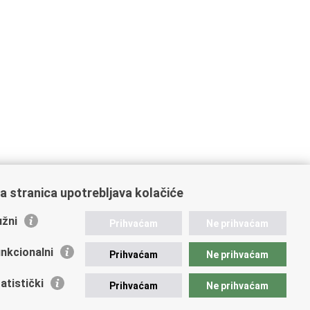
a stranica upotrebljava kolačiće
žni
Prihvaćam
Ne prihvaćam
nkcionalni
Prihvaćam
Ne prihvaćam
atistički
Prihvaćam
Ne prihvaćam