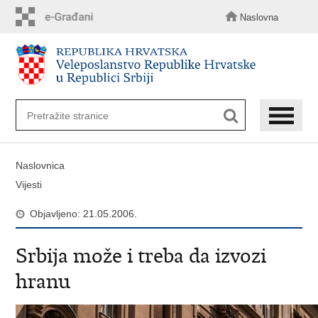
Preskoči
na
Naslovna
glavni
sadržaj
Naslovnica
Vijesti
Objavljeno: 21.05.2006.
Srbija može i treba da izvozi
hranu