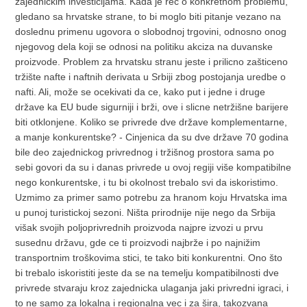
zajednickim investicijama. Kada je rec o konkretnom problemu,
gledano sa hrvatske strane, to bi moglo biti pitanje vezano na
doslednu primenu ugovora o slobodnoj trgovini, odnosno onog
njegovog dela koji se odnosi na politiku akciza na duvanske
proizvode. Problem za hrvatsku stranu jeste i prilicno zašticeno
tržište nafte i naftnih derivata u Srbiji zbog postojanja uredbe o
nafti. Ali, može se ocekivati da ce, kako put i jedne i druge
države ka EU bude sigurniji i brži, ove i slicne netržišne barijere
biti otklonjene. Koliko se privrede dve države komplementarne,
a manje konkurentske? - Cinjenica da su dve države 70 godina
bile deo zajednickog privrednog i tržišnog prostora sama po
sebi govori da su i danas privrede u ovoj regiji više kompatibilne
nego konkurentske, i tu bi okolnost trebalo svi da iskoristimo.
Uzmimo za primer samo potrebu za hranom koju Hrvatska ima
u punoj turistickoj sezoni. Ništa prirodnije nije nego da Srbija
višak svojih poljoprivrednih proizvoda najpre izvozi u prvu
susednu državu, gde ce ti proizvodi najbrže i po najnižim
transportnim troškovima stici, te tako biti konkurentni. Ono što
bi trebalo iskoristiti jeste da se na temelju kompatibilnosti dve
privrede stvaraju kroz zajednicka ulaganja jaki privredni igraci, i
to ne samo za lokalna i regionalna vec i za šira, takozvana