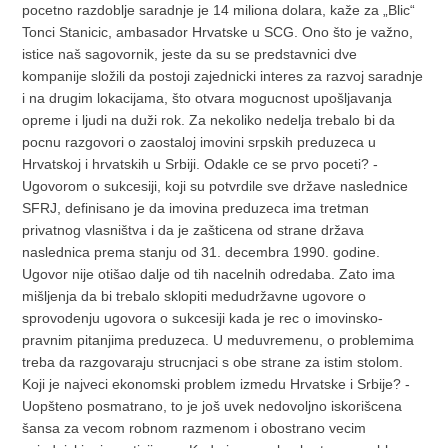
pocetno razdoblje saradnje je 14 miliona dolara, kaže za „Blic“
Tonci Stanicic, ambasador Hrvatske u SCG. Ono što je važno,
istice naš sagovornik, jeste da su se predstavnici dve
kompanije složili da postoji zajednicki interes za razvoj saradnje
i na drugim lokacijama, što otvara mogucnost upošljavanja
opreme i ljudi na duži rok. Za nekoliko nedelja trebalo bi da
pocnu razgovori o zaostaloj imovini srpskih preduzeca u
Hrvatskoj i hrvatskih u Srbiji. Odakle ce se prvo poceti? -
Ugovorom o sukcesiji, koji su potvrdile sve države naslednice
SFRJ, definisano je da imovina preduzeca ima tretman
privatnog vlasništva i da je zašticena od strane država
naslednica prema stanju od 31. decembra 1990. godine.
Ugovor nije otišao dalje od tih nacelnih odredaba. Zato ima
mišljenja da bi trebalo sklopiti medudržavne ugovore o
sprovodenju ugovora o sukcesiji kada je rec o imovinsko-
pravnim pitanjima preduzeca. U meduvremenu, o problemima
treba da razgovaraju strucnjaci s obe strane za istim stolom.
Koji je najveci ekonomski problem izmedu Hrvatske i Srbije? -
Uopšteno posmatrano, to je još uvek nedovoljno iskorišcena
šansa za vecom robnom razmenom i obostrano vecim