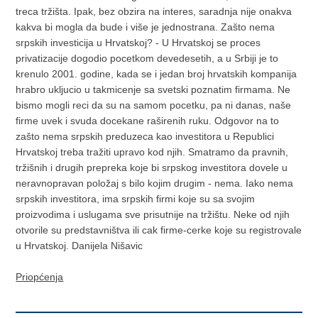
treca tržišta. Ipak, bez obzira na interes, saradnja nije onakva
kakva bi mogla da bude i više je jednostrana. Zašto nema
srpskih investicija u Hrvatskoj? - U Hrvatskoj se proces
privatizacije dogodio pocetkom devedesetih, a u Srbiji je to
krenulo 2001. godine, kada se i jedan broj hrvatskih kompanija
hrabro ukljucio u takmicenje sa svetski poznatim firmama. Ne
bismo mogli reci da su na samom pocetku, pa ni danas, naše
firme uvek i svuda docekane raširenih ruku. Odgovor na to
zašto nema srpskih preduzeca kao investitora u Republici
Hrvatskoj treba tražiti upravo kod njih. Smatramo da pravnih,
tržišnih i drugih prepreka koje bi srpskog investitora dovele u
neravnopravan položaj s bilo kojim drugim - nema. Iako nema
srpskih investitora, ima srpskih firmi koje su sa svojim
proizvodima i uslugama sve prisutnije na tržištu. Neke od njih
otvorile su predstavništva ili cak firme-cerke koje su registrovale
u Hrvatskoj. Danijela Nišavic
Priopćenja