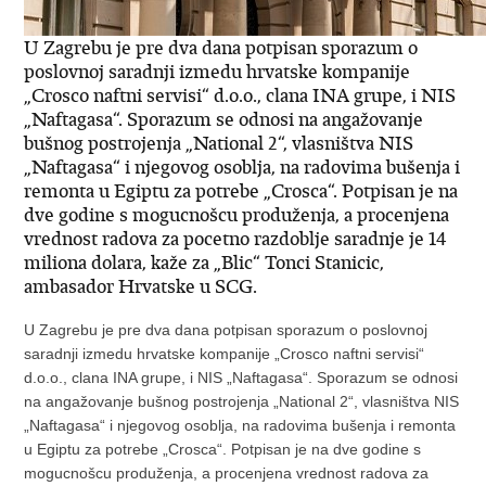
U Zagrebu je pre dva dana potpisan sporazum o
poslovnoj saradnji izmedu hrvatske kompanije
„Crosco naftni servisi“ d.o.o., clana INA grupe, i NIS
„Naftagasa“. Sporazum se odnosi na angažovanje
bušnog postrojenja „National 2“, vlasništva NIS
„Naftagasa“ i njegovog osoblja, na radovima bušenja i
remonta u Egiptu za potrebe „Crosca“. Potpisan je na
dve godine s mogucnošcu produženja, a procenjena
vrednost radova za pocetno razdoblje saradnje je 14
miliona dolara, kaže za „Blic“ Tonci Stanicic,
ambasador Hrvatske u SCG.
U Zagrebu je pre dva dana potpisan sporazum o poslovnoj
saradnji izmedu hrvatske kompanije „Crosco naftni servisi“
d.o.o., clana INA grupe, i NIS „Naftagasa“. Sporazum se odnosi
na angažovanje bušnog postrojenja „National 2“, vlasništva NIS
„Naftagasa“ i njegovog osoblja, na radovima bušenja i remonta
u Egiptu za potrebe „Crosca“. Potpisan je na dve godine s
mogucnošcu produženja, a procenjena vrednost radova za