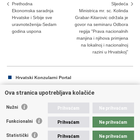
Prethodna
Sljedeća
Ekonomska saradnja
Ministrica mr. sc. Kolinda
Hrvatske i Srbije sve
Grabar-Kitarovic održala je
uravnoteženija-Sedam
govor na seminaru Odbora
godina uspona
regija "Prava nacionalnih
manjina i njihova primjena
na lokalnoj i nacionalnoj
razini u Hrvatskoj"
Hrvatski Konzularni Portal
Ova stranica upotrebljava kolačiće
Ispiši
Podijeli
Podijeli
Nužni
Prihvaćam
Ne prihvaćam
stranicu
na
na
Republika Hrvatska
Facebooku
Twitteru
Funkcionalni
Prihvaćam
Ne prihvaćam
Ministarstvo vanjskih i europskih poslova
Statistički
Prihvaćam
Ne prihvaćam
Trg N.Š. Zrinskog 7-8, 10000 Zagreb