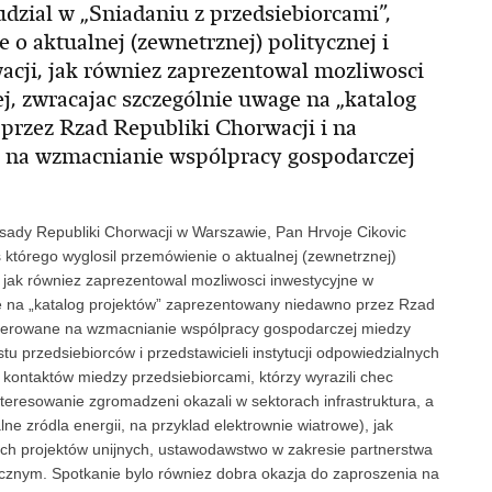
dzial w „Sniadaniu z przedsiebiorcami”,
o aktualnej (zewnetrznej) politycznej i
acji, jak równiez zaprezentowal mozliwosci
, zwracajac szczególnie uwage na „katalog
rzez Rzad Republiki Chorwacji i na
 na wzmacnianie wspólpracy gospodarczej
ady Republiki Chorwacji w Warszawie, Pan Hrvoje Cikovic
s którego wyglosil przemówienie o aktualnej (zewnetrznej)
i, jak równiez zaprezentowal mozliwosci inwestycyjne w
e na „katalog projektów” zaprezentowany niedawno przez Rzad
skierowane na wzmacnianie wspólpracy gospodarczej miedzy
tu przedsiebiorców i przedstawicieli instytucji odpowiedzialnych
kontaktów miedzy przedsiebiorcami, którzy wyrazili chec
teresowanie zgromadzeni okazali w sektorach infrastruktura, a
e zródla energii, na przyklad elektrownie wiatrowe), jak
ach projektów unijnych, ustawodawstwo w zakresie partnerstwa
ycznym. Spotkanie bylo równiez dobra okazja do zaproszenia na