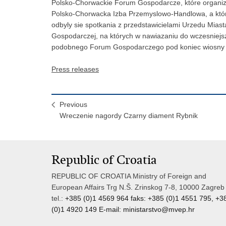
Polsko-Chorwackie Forum Gospodarcze, które organiz
Polsko-Chorwacka Izba Przemyslowo-Handlowa, a któr
odbyly sie spotkania z przedstawicielami Urzedu Miast
Gospodarczej, na których w nawiazaniu do wczesniej
podobnego Forum Gospodarczego pod koniec wiosny 
Press releases
Previous
Wreczenie nagordy Czarny diament Rybnik
Republic of Croatia
REPUBLIC OF CROATIA Ministry of Foreign and
European Affairs Trg N.Š. Zrinskog 7-8, 10000 Zagreb
tel.:
+385 (0)1 4569 964 faks: +385 (0)1 4551 795, +3
(0)1 4920 149 E-mail:
ministarstvo@mvep.hr