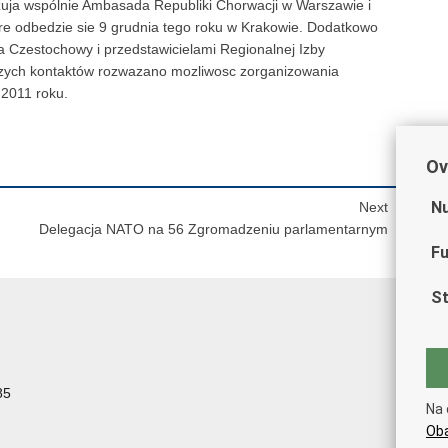
uja wspólnie Ambasada Republiki Chorwacji w Warszawie i
e odbedzie sie 9 grudnia tego roku w Krakowie. Dodatkowo
a Czestochowy i przedstawicielami Regionalnej Izby
szych kontaktów rozwazano mozliwosc zorganizowania
2011 roku.
Ov
Nu
Next
Delegacja NATO na 56 Zgromadzeniu parlamentarnym
Fu
St
85
Na 
Oba