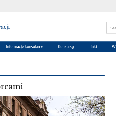
Informacje konsularne
Konkursy
Linki
Wi
orcami