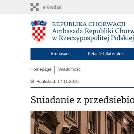
Skip
to
main
content
Ambasada
Relacje bilateralne
Homepage
Wiadomości
Published: 17.11.2010.
Sniadanie z przedsiebi