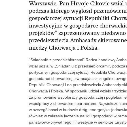
Warszawie, Pan Hrvoje Cikovic wzial u
podczas którego wyglosil przemówienie 
gospodarczej sytuacji Republiki Chorw
inwestycyjne w gospodarce chorwackiej
projektów” zaprezentowany niedawno p
przedsiewziecia Ambasady skierowane
miedzy Chorwacja i Polska.
"Sniadanie z przedsiebiorcami" Radca handlowy Ambas
wzial udzial w „Sniadaniu z przedsiebiorcami”, podcza
politycznej i gospodarczej sytuacji Republiki Chorwacj
gospodarce chorwackiej, zwracajac szczególnie uwag
Republiki Chorwacji i na przedsiewziecia Ambasady 
Chorwacja i Polska. W spotkaniu udzial wzielo trzydzies
za promowanie wspólpracy gospodarczej i poglebianie 
wspólpracy z chorwackimi partnerami. Najwieksze zain
w szczególnosci w budowie dróg, energetyka (odnawialn
równiez w zakresie laczenia nauki i gospodarki w ram
panstwowo-prywatnego i inwestycje w sektorze turyst