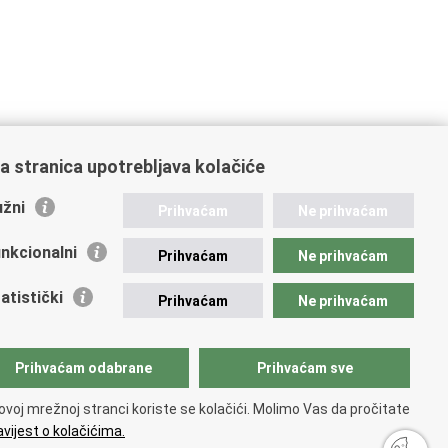
a stranica upotrebljava kolačiće
žni
Prihvaćam
Ne prihvaćam
nkcionalni
Prihvaćam
Ne prihvaćam
atistički
Prihvaćam
Ne prihvaćam
Prihvaćam odabrane
Prihvaćam sve
ovoj mrežnoj stranci koriste se kolačići. Molimo Vas da pročitate
vijest o kolačićima.