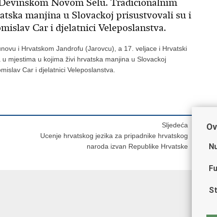
al u Devinskom Novom Selu. Tradicionalnim
atska manjina u Slovackoj prisustvovali su i
islav Car i djelatnici Veleposlanstva.
Cunovu i Hrvatskom Jandrofu (Jarovcu), a 17. veljace i Hrvatski
u mjestima u kojima živi hrvatska manjina u Slovackoj
mislav Car i djelatnici Veleposlanstva.
Sljedeća
Ov
Ucenje hrvatskog jezika za pripadnike hrvatskog
Nu
naroda izvan Republike Hrvatske
Fu
St