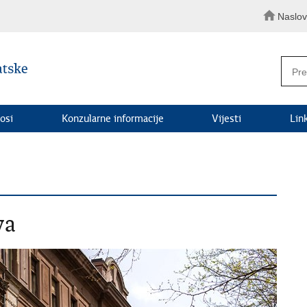
Naslo
osi
Konzularne informacije
Vijesti
Lin
va