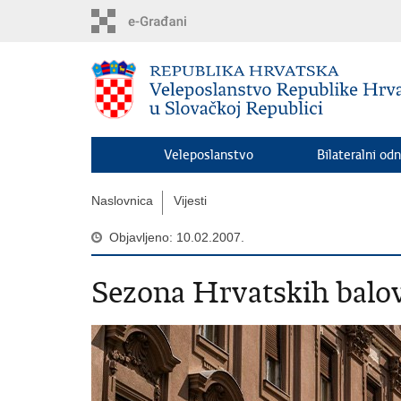
Preskoči
na
glavni
sadržaj
Veleposlanstvo
Bilateralni odn
Naslovnica
Vijesti
Objavljeno: 10.02.2007.
Sezona Hrvatskih balo