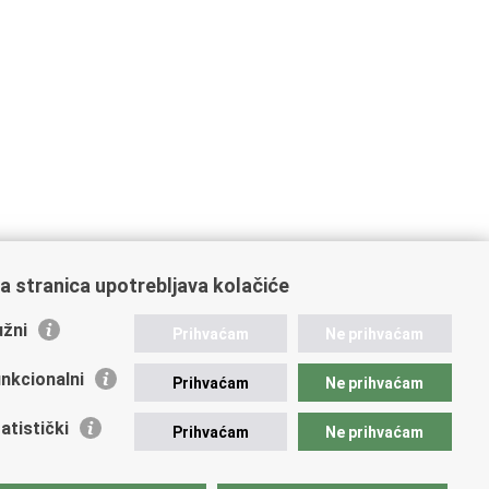
a stranica upotrebljava kolačiće
žni
Prihvaćam
Ne prihvaćam
nkcionalni
Prihvaćam
Ne prihvaćam
atistički
Prihvaćam
Ne prihvaćam