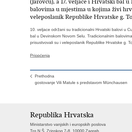
(Jarovcu), a 17. veljace i Hrvatski b
balovima u mjestima u kojima živi hrv
veleposlanik Republike Hrvatske g. Tom
10. veljace održani su tradicionalni Hrvatski balovi u 
bal u Devinskom Novom Selu. Tradicionalnim balovima 
prisustvovali su i veleposlanik Republike Hrvatske g. To
Priopćenja
Prethodna
gostovanje Vili Matule s predstavom Münchausen
Republika Hrvatska
Ministarstvo vanjskih i europskih poslova
Trg N.Š. Zrinskog 7-8, 10000 Zagreb