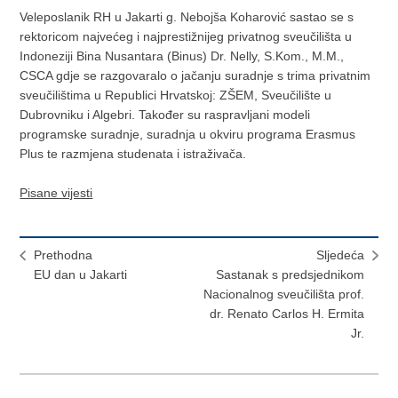
Veleposlanik RH u Jakarti g. Nebojša Koharović sastao se s
rektoricom najvećeg i najprestižnijeg privatnog sveučilišta u
Indoneziji Bina Nusantara (Binus) Dr. Nelly, S.Kom., M.M.,
CSCA gdje se razgovaralo o jačanju suradnje s trima privatnim
sveučilištima u Republici Hrvatskoj: ZŠEM, Sveučilište u
Dubrovniku i Algebri. Također su raspravljani modeli
programske suradnje, suradnja u okviru programa Erasmus
Plus te razmjena studenata i istraživača.
Pisane vijesti
Prethodna
Sljedeća
EU dan u Jakarti
Sastanak s predsjednikom
Nacionalnog sveučilišta prof.
dr. Renato Carlos H. Ermita
Jr.