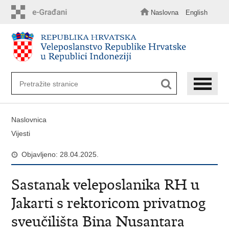
Preskoči
na
Naslovna
English
glavni
sadržaj
Naslovnica
Vijesti
Objavljeno: 28.04.2025.
Sastanak veleposlanika RH u
Jakarti s rektoricom privatnog
sveučilišta Bina Nusantara