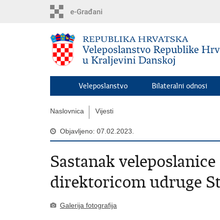
Preskoči
na
glavni
sadržaj
Veleposlanstvo
Bilateralni odnosi
Naslovnica
Vijesti
Objavljeno: 07.02.2023.
Sastanak veleposlanice 
direktoricom udruge S
Galerija fotografija