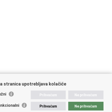
a stranica upotrebljava kolačiće
žni
Prihvaćam
Ne prihvaćam
nkcionalni
Prihvaćam
Ne prihvaćam