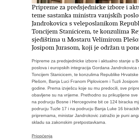
Pripreme za predsjednicke izbore i akt
teme sastanka ministra vanjskih poslo
Jandrokovica s veleposlanikom Republ
Toncijem Stanicicem, te konzulima Re
sjedištima u Mostaru Velimirom Plešo
Josipom Jurasom, koji je održan u pone
Pripreme za predsjednicke izbore i aktualno stanje u B
poslova i europskih integracija Gordana Jandrokovica 
Toncijem Stanicicem, te konzulima Republike Hrvatske 
Plešom, Banja Luci Franom Piplovicem i Tuzli Josipom 
godine. Prema izvješcu koje su mu predocili, sve prip
obavljene su na vrijeme. Prethodno su prikupljene sve
na podrucju Bosne i Hercegovine bit ce 124 biracka mj
podrucju Tuzle 17 i na podrucju Banja Luke 16 birackih
pripremama, ministar Jandrokovic zatražio je puni angaž
skladu sa zakonskim pretpostavkama.
Priopćenja