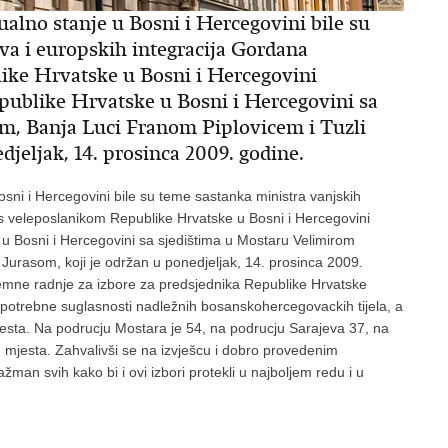
ualno stanje u Bosni i Hercegovini bile su
va i europskih integracija Gordana
ike Hrvatske u Bosni i Hercegovini
publike Hrvatske u Bosni i Hercegovini sa
m, Banja Luci Franom Piplovicem i Tuzli
djeljak, 14. prosinca 2009. godine.
osni i Hercegovini bile su teme sastanka ministra vanjskih
s veleposlanikom Republike Hrvatske u Bosni i Hercegovini
u Bosni i Hercegovini sa sjedištima u Mostaru Velimirom
Jurasom, koji je održan u ponedjeljak, 14. prosinca 2009.
remne radnje za izbore za predsjednika Republike Hrvatske
 potrebne suglasnosti nadležnih bosanskohercegovackih tijela, a
esta. Na podrucju Mostara je 54, na podrucju Sarajeva 37, na
 mjesta. Zahvalivši se na izvješcu i dobro provedenim
man svih kako bi i ovi izbori protekli u najboljem redu i u