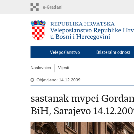
Preskoči
na
glavni
sadržaj
Veleposlanstvo
Bilateralni odnosi
Naslovnica
Vijesti
Objavljeno: 14.12.2009.
sastanak mvpei Gordan
BiH, Sarajevo 14.12.200