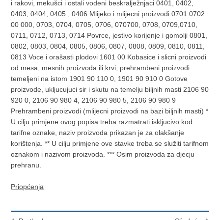
i rakovi, mekušci i ostali vodeni beskralježnjaci 0401, 0402,
0403, 0404, 0405 , 0406 Mlijeko i mlijecni proizvodi 0701 0702
00 000, 0703, 0704, 0705, 0706, 070700, 0708, 0709,0710,
0711, 0712, 0713, 0714 Povrce, jestivo korijenje i gomolji 0801,
0802, 0803, 0804, 0805, 0806, 0807, 0808, 0809, 0810, 0811,
0813 Voce i orašasti plodovi 1601 00 Kobasice i slicni proizvodi
od mesa, mesnih proizvoda ili krvi; prehrambeni proizvodi
temeljeni na istom 1901 90 110 0, 1901 90 910 0 Gotove
proizvode, ukljucujuci sir i skutu na temelju biljnih masti 2106 90
920 0, 2106 90 980 4, 2106 90 980 5, 2106 90 980 9
Prehrambeni proizvodi (mlijecni proizvodi na bazi biljnih masti) *
U cilju primjene ovog popisa treba razmatrati iskljucivo kod
tarifne oznake, naziv proizvoda prikazan je za olakšanje
korištenja. ** U cilju primjene ove stavke treba se služiti tarifnom
oznakom i nazivom proizvoda. *** Osim proizvoda za djecju
prehranu.
Priopćenja