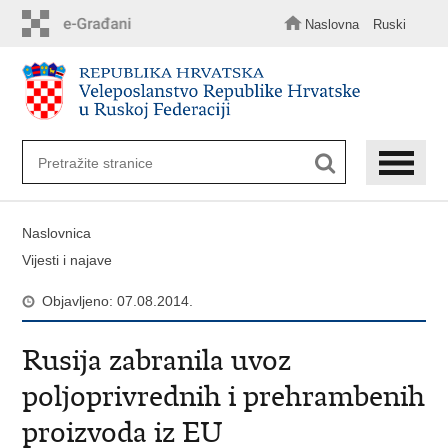
Preskoči
na
Naslovna
Ruski
glavni
sadržaj
Naslovnica
Vijesti i najave
Objavljeno: 07.08.2014.
Rusija zabranila uvoz
poljoprivrednih i prehrambenih
proizvoda iz EU