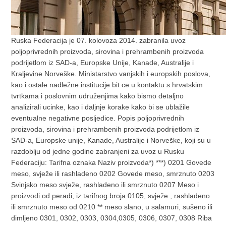
Ruska Federacija je 07. kolovoza 2014. zabranila uvoz
poljoprivrednih proizvoda, sirovina i prehrambenih proizvoda
podrijetlom iz SAD-a, Europske Unije, Kanade, Australije i
Kraljevine Norveške. Ministarstvo vanjskih i europskih poslova,
kao i ostale nadležne institucije bit ce u kontaktu s hrvatskim
tvrtkama i poslovnim udruženjima kako bismo detaljno
analizirali ucinke, kao i daljnje korake kako bi se ublažile
eventualne negativne posljedice. Popis poljoprivrednih
proizvoda, sirovina i prehrambenih proizvoda podrijetlom iz
SAD-a, Europske unije, Kanade, Australije i Norveške, koji su u
razdoblju od jedne godine zabranjeni za uvoz u Rusku
Federaciju: Tarifna oznaka Naziv proizvoda*) ***) 0201 Govede
meso, svježe ili rashladeno 0202 Govede meso, smrznuto 0203
Svinjsko meso svježe, rashladeno ili smrznuto 0207 Meso i
proizvodi od peradi, iz tarifnog broja 0105, svježe , rashladeno
ili smrznuto meso od 0210 ** meso slano, u salamuri, sušeno ili
dimljeno 0301, 0302, 0303, 0304,0305, 0306, 0307, 0308 Riba