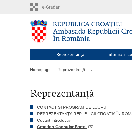
Skip
to
main
content
Reprezentanţă
Informaţii c
Homepage
Reprezentanţă
Reprezentanţă
CONTACT ŞI PROGRAM DE LUCRU
REPREZENTANŢA REPUBLICII CROAŢIA ÎN ROM
Cuvânt introductiv
Croatian Consular Portal