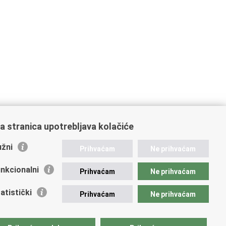
a stranica upotrebljava kolačiće
žni
Prihvaćam
Ne prihvaćam
nkcionalni
Prihvaćam
Ne prihvaćam
atistički
Prihvaćam
Ne prihvaćam