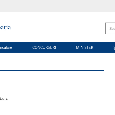
onsulare
CONCURSURI
MINISTER
Ş
ÂNIA