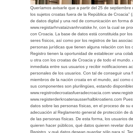
Queríamos avisarle que a partir del 25 de septiembre 
los sujetos croatas fuera de la República de Croacia” (
de datos digital y una red de comunicación en forma d
www.registarhrvataizvanhrvatske.hr, con la cual se pr
con Croacia. La base de datos está constituida por los
seres físicos, así como por los registros de las asocia
personas jurídicas que tienen alguna relación con los 
Registro tienen la oportunidad de establecer una colabo
u otra con los croatas de Croacia y de todo el mundo.
inmediata entre sus usuarios y recibir notificaciones a
personales de los usuarios. Con tal de conseguir una fa
miembros de la nación croata en el mundo, así como de
sus componentes son plurilingües, estando disponibles
www.registrodecroatasfueradecroacia.com www.regist
www.registerderkroatenausserhalbkroatiens.com Puesto 
datos sobre las personas físicas, en el proceso de su 
adecuación al Reglamento general de protección de da
de las personas físicas. De esta forma, los usuarios d
quieren hacer públicos, qué datos quieren revelar du
Registro, y qué datos desean guardar sólo para sí. T