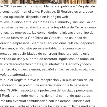
de 2018 se encuentra disponible para el público el “Registro de
a continuación, en el texto: Registro). El Registro es una base
e una aplicación, disponible en la página web
omueve la unión entre los croatas en el mundo y sus vinculación
 registros de los croatas fuera de la República de Croacia como
ciones, las empresas, las comunidades religiosas y otro tipo de
croatas fuera de la República de Croacia. Los usuarios del
ración empresarial, científica, educacional, cultural, deportiva
 Asimismo, el Registro permite entablar una comunicación
cerca de las posibilidades de concretar fines profesionales y
cilidad de uso y superar las barreras lingüísticas de todos los
 los descendientes croatas, la interfaz del Registro y todos
 en croata, inglés, alemán, español en las respectivas páginas:
ryofcroatsabroad.com
que el Registro prevé la recopilación y la publicación de los
elaboración, se prestó una especial atención a la necesaria
tos (GDPR) respecto a la protección de los datos personales
el Registro, en todo momento, tienen el control de qué datos
rante una eventual comunicación con los demás usuarios del
eniendo en cuenta el volumen de los datos recopilados mediante