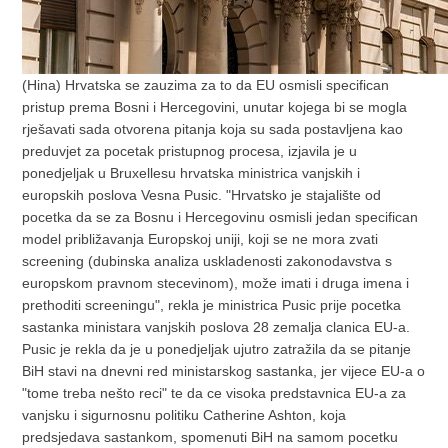
(Hina) Hrvatska se zauzima za to da EU osmisli specifican
pristup prema Bosni i Hercegovini, unutar kojega bi se mogla
rješavati sada otvorena pitanja koja su sada postavljena kao
preduvjet za pocetak pristupnog procesa, izjavila je u
ponedjeljak u Bruxellesu hrvatska ministrica vanjskih i
europskih poslova Vesna Pusic. "Hrvatsko je stajalište od
pocetka da se za Bosnu i Hercegovinu osmisli jedan specifican
model približavanja Europskoj uniji, koji se ne mora zvati
screening (dubinska analiza uskladenosti zakonodavstva s
europskom pravnom stecevinom), može imati i druga imena i
prethoditi screeningu", rekla je ministrica Pusic prije pocetka
sastanka ministara vanjskih poslova 28 zemalja clanica EU-a.
Pusic je rekla da je u ponedjeljak ujutro zatražila da se pitanje
BiH stavi na dnevni red ministarskog sastanka, jer vijece EU-a o
"tome treba nešto reci" te da ce visoka predstavnica EU-a za
vanjsku i sigurnosnu politiku Catherine Ashton, koja
predsjedava sastankom, spomenuti BiH na samom pocetku