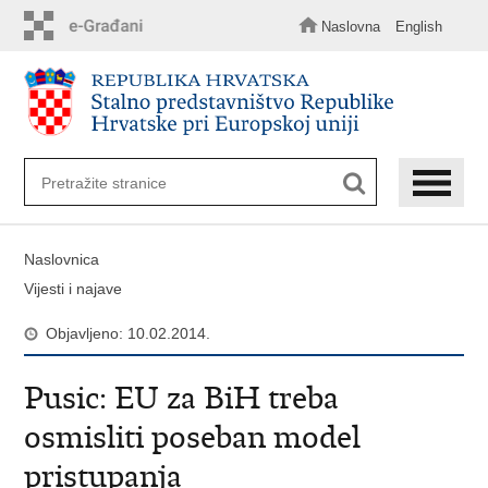
Preskoči
na
Naslovna
English
glavni
sadržaj
Naslovnica
Vijesti i najave
Objavljeno: 10.02.2014.
Pusic: EU za BiH treba
osmisliti poseban model
pristupanja