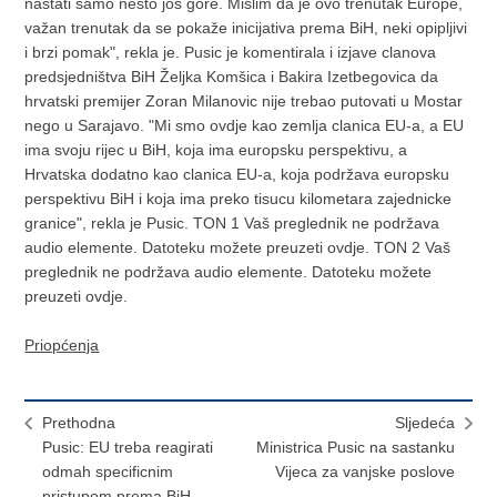
nastati samo nešto još gore. Mislim da je ovo trenutak Europe,
važan trenutak da se pokaže inicijativa prema BiH, neki opipljivi
i brzi pomak", rekla je. Pusic je komentirala i izjave clanova
predsjedništva BiH Željka Komšica i Bakira Izetbegovica da
hrvatski premijer Zoran Milanovic nije trebao putovati u Mostar
nego u Sarajavo. "Mi smo ovdje kao zemlja clanica EU-a, a EU
ima svoju rijec u BiH, koja ima europsku perspektivu, a
Hrvatska dodatno kao clanica EU-a, koja podržava europsku
perspektivu BiH i koja ima preko tisucu kilometara zajednicke
granice", rekla je Pusic. TON 1 Vaš preglednik ne podržava
audio elemente. Datoteku možete preuzeti ovdje. TON 2 Vaš
preglednik ne podržava audio elemente. Datoteku možete
preuzeti ovdje.
Priopćenja
Prethodna
Sljedeća
Pusic: EU treba reagirati
Ministrica Pusic na sastanku
odmah specificnim
Vijeca za vanjske poslove
pristupom prema BiH