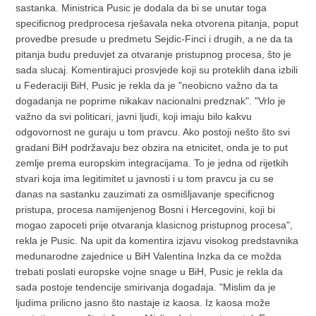
sastanka. Ministrica Pusic je dodala da bi se unutar toga
specificnog predprocesa rješavala neka otvorena pitanja, poput
provedbe presude u predmetu Sejdic-Finci i drugih, a ne da ta
pitanja budu preduvjet za otvaranje pristupnog procesa, što je
sada slucaj. Komentirajuci prosvjede koji su proteklih dana izbili
u Federaciji BiH, Pusic je rekla da je "neobicno važno da ta
dogadanja ne poprime nikakav nacionalni predznak". "Vrlo je
važno da svi politicari, javni ljudi, koji imaju bilo kakvu
odgovornost ne guraju u tom pravcu. Ako postoji nešto što svi
gradani BiH podržavaju bez obzira na etnicitet, onda je to put
zemlje prema europskim integracijama. To je jedna od rijetkih
stvari koja ima legitimitet u javnosti i u tom pravcu ja cu se
danas na sastanku zauzimati za osmišljavanje specificnog
pristupa, procesa namijenjenog Bosni i Hercegovini, koji bi
mogao zapoceti prije otvaranja klasicnog pristupnog procesa",
rekla je Pusic. Na upit da komentira izjavu visokog predstavnika
medunarodne zajednice u BiH Valentina Inzka da ce možda
trebati poslati europske vojne snage u BiH, Pusic je rekla da
sada postoje tendencije smirivanja dogadaja. "Mislim da je
ljudima prilicno jasno što nastaje iz kaosa. Iz kaosa može