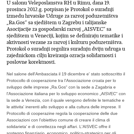
U salonu Veleposlanstva RH u Rimu, dana 19.
prosinca 2012.g. potpisan je Protokol o suradnji
izmedu hrvatske Udruge za razvoj poduzetništva
„Ra.Gos“ sa sjedištem u Zagrebu i talijanske
Asocijacije za gospodarski razvoj „AISVEC“ sa
sjedištem u Veneciji, kojim se definiraju tematike i
aktivnosti vezane za razvoj i kulturu poduzetništva.
Protokol o suradnji regulira suradnju dviju udruga u
zajednickom cilju kreiranja ozracja solidarnosti i
poslovne korektnosti.
Nel salone dell'Ambasciata il 19 dicembre e' stato sottoscritto il
Protocollo di cooperazione tra l'Associazione croata per lo
sviluppo delle imprese „Ra.Gos“ con la sede a Zagabria e
l'Associazione italiana per lo sviluppo economico „AISVEC“ con
la sede a Venezia, con il quale vengono definite le tematiche e
le attivita' inerenti allo sviluppo e alla cultura delle imprese. Il
Protocollo di cooperazine regola la cooperazione delle due
Associazioni con l'obiettivo comune di creare il clima di
solidarieta' e di corettezza negli affari. L'AISVEC offre il
sostegno finanziario, economico, politico-strategico per gli