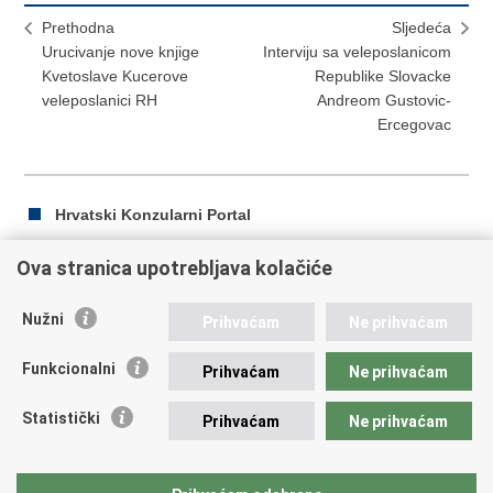
Prethodna
Sljedeća
Urucivanje nove knjige
Interviju sa veleposlanicom
Kvetoslave Kucerove
Republike Slovacke
veleposlanici RH
Andreom Gustovic-
Ercegovac
Hrvatski Konzularni Portal
Ova stranica upotrebljava kolačiće
Ispiši
Podijeli
Podijeli
Nužni
Prihvaćam
Ne prihvaćam
stranicu
na
na
Republika Hrvatska
Facebooku
Twitteru
Funkcionalni
Prihvaćam
Ne prihvaćam
Ministarstvo vanjskih i europskih poslova
Statistički
Prihvaćam
Ne prihvaćam
Trg N.Š. Zrinskog 7-8, 10000 Zagreb
tel.:
+385 (0)1 4569 964
fax: +385 (0)1 4551 795, +385 (0)1 4920 149