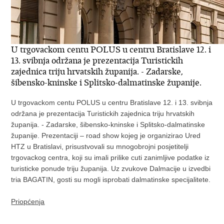
U trgovackom centu POLUS u centru Bratislave 12. i
13. svibnja održana je prezentacija Turistickih
zajednica triju hrvatskih županija. - Zadarske,
šibensko-kninske i Splitsko-dalmatinske županije.
U trgovackom centu POLUS u centru Bratislave 12. i 13. svibnja
održana je prezentacija Turistickih zajednica triju hrvatskih
županija. - Zadarske, šibensko-kninske i Splitsko-dalmatinske
županije. Prezentaciji – road show kojeg je organizirao Ured
HTZ u Bratislavi, prisustvovali su mnogobrojni posjetitelji
trgovackog centra, koji su imali prilike cuti zanimljive podatke iz
turisticke ponude triju županija. Uz zvukove Dalmacije u izvedbi
tria BAGATIN, gosti su mogli isprobati dalmatinske specijalitete.
Priopćenja