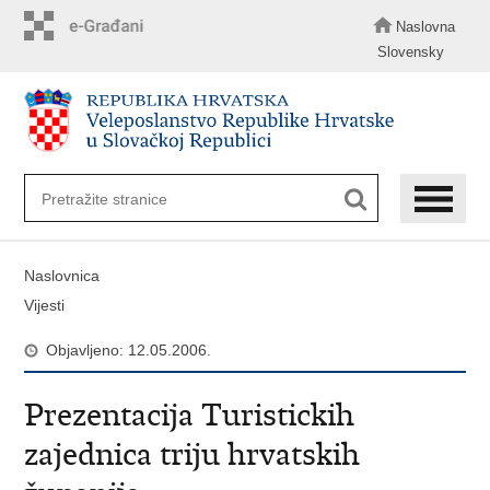
Preskoči
na
Naslovna
glavni
Slovensky
sadržaj
Naslovnica
Vijesti
Objavljeno: 12.05.2006.
Prezentacija Turistickih
zajednica triju hrvatskih