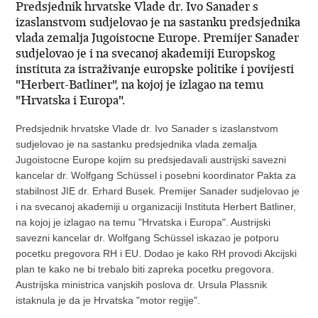
Predsjednik hrvatske Vlade dr. Ivo Sanader s
izaslanstvom sudjelovao je na sastanku predsjednika
vlada zemalja Jugoistocne Europe. Premijer Sanader
sudjelovao je i na svecanoj akademiji Europskog
instituta za istraživanje europske politike i povijesti
"Herbert-Batliner", na kojoj je izlagao na temu
"Hrvatska i Europa".
Predsjednik hrvatske Vlade dr. Ivo Sanader s izaslanstvom
sudjelovao je na sastanku predsjednika vlada zemalja
Jugoistocne Europe kojim su predsjedavali austrijski savezni
kancelar dr. Wolfgang Schüssel i posebni koordinator Pakta za
stabilnost JIE dr. Erhard Busek. Premijer Sanader sudjelovao je
i na svecanoj akademiji u organizaciji Instituta Herbert Batliner,
na kojoj je izlagao na temu "Hrvatska i Europa". Austrijski
savezni kancelar dr. Wolfgang Schüssel iskazao je potporu
pocetku pregovora RH i EU. Dodao je kako RH provodi Akcijski
plan te kako ne bi trebalo biti zapreka pocetku pregovora.
Austrijska ministrica vanjskih poslova dr. Ursula Plassnik
istaknula je da je Hrvatska "motor regije".