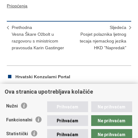
Priopćenja
Prethodna
Sljedeća
Vesna Škare Ožbolt u
Posjet polaznika ljetnog
razgovoru s ministricom
tecaja njemackog jezika
pravosuda Karin Gastinger
HKD "Napredak"
Hrvatski Konzularni Portal
Ova stranica upotrebljava kolačiće
Ispiši
Podijeli
Podijeli
Nužni
Prihvaćam
Ne prihvaćam
stranicu
na
na
Republika Hrvatska
Facebooku
Twitteru
Funkcionalni
Prihvaćam
Ne prihvaćam
Ministarstvo vanjskih i europskih poslova
Statistički
Prihvaćam
Ne prihvaćam
Trg N.Š. Zrinskog 7-8, 10000 Zagreb