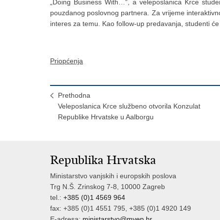
„Doing Business With…“, a veleposlanica Krce studen
pouzdanog poslovnog partnera. Za vrijeme interaktivnog
interes za temu. Kao follow-up predavanja, studenti će
Priopćenja
Prethodna
Veleposlanica Krce službeno otvorila Konzulat
Republike Hrvatske u Aalborgu
Republika Hrvatska
Ministarstvo vanjskih i europskih poslova
Trg N.Š. Zrinskog 7-8, 10000 Zagreb
tel.:
+385 (0)1 4569 964
fax: +385 (0)1 4551 795, +385 (0)1 4920 149
E-adresa:
ministarstvo@mvep.hr