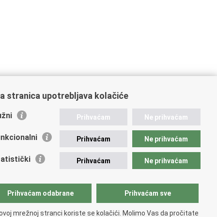
a stranica upotrebljava kolačiće
žni
Prihvaćam
Ne prihvaćam
nkcionalni
Prihvaćam
Ne prihvaćam
atistički
Prihvaćam
Ne prihvaćam
Prihvaćam odabrane
Prihvaćam sve
ovoj mrežnoj stranci koriste se kolačići. Molimo Vas da pročitate