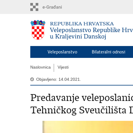
Preskoči
na
glavni
sadržaj
Veleposlanstvo
Bilateralni odnosi
Naslovnica
Vijesti
Objavljeno: 14.04.2021.
Predavanje veleposlani
Tehničkog Sveučilišta