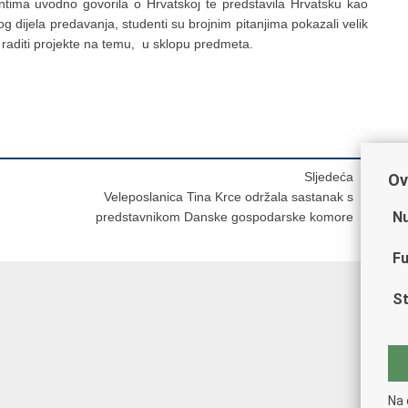
tima uvodno govorila o Hrvatskoj te predstavila Hrvatsku kao
 dijela predavanja, studenti su brojnim pitanjima pokazali velik
 raditi projekte na temu, u sklopu predmeta.
Sljedeća
Ov
Veleposlanica Tina Krce održala sastanak s
Nu
predstavnikom Danske gospodarske komore
Fu
St
Na 