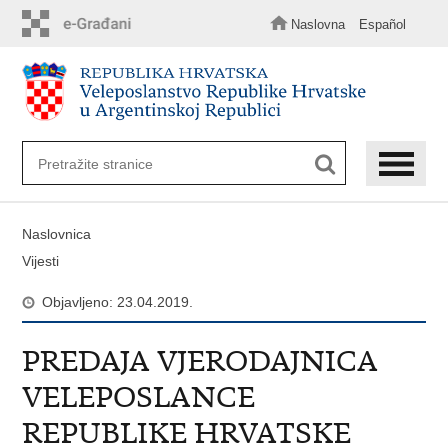
Preskoči
na
Naslovna
Español
glavni
sadržaj
Naslovnica
Vijesti
Objavljeno: 23.04.2019.
PREDAJA VJERODAJNICA
VELEPOSLANCE
REPUBLIKE HRVATSKE