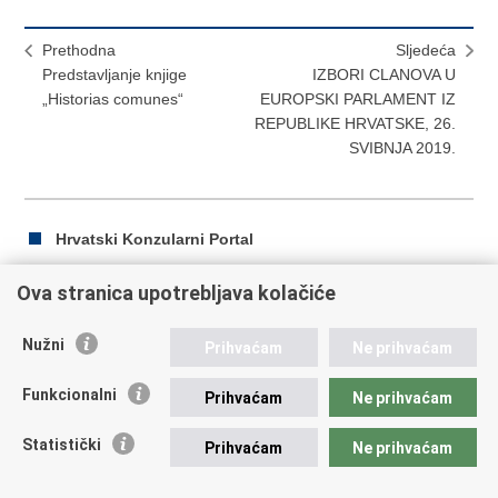
Prethodna
Sljedeća
Predstavljanje knjige
IZBORI CLANOVA U
„Historias comunes“
EUROPSKI PARLAMENT IZ
REPUBLIKE HRVATSKE, 26.
SVIBNJA 2019.
Hrvatski Konzularni Portal
Ova stranica upotrebljava kolačiće
Ispiši
Podijeli
Podijeli
Nužni
Prihvaćam
Ne prihvaćam
stranicu
na
na
Republika Hrvatska
Facebooku
Twitteru
Funkcionalni
Prihvaćam
Ne prihvaćam
Ministarstvo vanjskih i europskih poslova
Statistički
Prihvaćam
Ne prihvaćam
Trg N.Š. Zrinskog 7-8, 10000 Zagreb
tel.:
+385 (0)1 4569 964