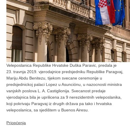
Veleposlanica Republike Hrvatske Duška Paravic, predala je
23. travnja 2019. vjerodajnice predsjedniku Republike Paragvaj,
Mariju Abdu Benitezu, tijekom svecane ceremonije u
predsjednickoj palaci Lopez u Asunciónu, u nazocnosti ministra
vanjskih poslova L. A. Castiglionija. Svecanost predaje
vjerodajnica bila je uprilicena za 9 nerezidentnih veleposlanika,
koji pokrivaju Paragvaj iz drugih država pa tako i hrvatska
veleposlanica, sa sjedištem u Buenos Airesu.
Priopćenja