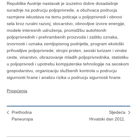
Republike Austrije nastavak je izuzetno dobre dosadašnje
suradnje na podrucju poljoprivrede, a obuhvaca podrucja
razmjene iskustava na temu poticaja u poljoprivredi i obnovi
sela kroz ruralni razvoj, stocarstvo, obnovljive izvore energije,
modele interesnih udruženja, promidžbu autohtonih
poljoprivrednih i prehrambenih proizvoda i zaštitu oznaka,
izvornosti i oznaka zemljopisnog podrijetla, program ekološki
prihvatljive poljoprivrede, strojni prsten, seoski turizam i vinske
ceste, vinarstvo, obrazovanje mladih poljoprivrednika, statistiku
u poljoprivredi i upotrebu kompjuterske tehnologije na seoskom
gospodarstvu, organizaciju službenih kontrola u podrucju
sigurnosti hrane i analizu rizika u podrucju sigurnosti hrane.
Priopćenja
Prethodna
Sljedeća
Paneuropa
Hrvatski dan 2011.