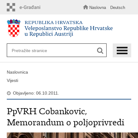
Preskoči
na
Naslovna
Deutsch
glavni
sadržaj
Naslovnica
Vijesti
Objavljeno: 06.10.2011.
PpVRH Cobankovic,
Memorandum o poljoprivredi