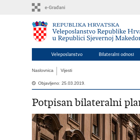
Preskoči
na
glavni
sadržaj
Veleposlanstvo
Bilateralni odnosi
Naslovnica
Vijesti
Objavljeno: 25.03.2019.
Potpisan bilateralni pl