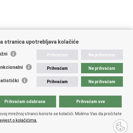
a stranica upotrebljava kolačiće
žni
Prihvaćam
Ne prihvaćam
nkcionalni
Prihvaćam
Ne prihvaćam
atistički
Prihvaćam
Ne prihvaćam
Prihvaćam odabrane
Prihvaćam sve
ovoj mrežnoj stranci koriste se kolačići. Molimo Vas da pročitate
vijest o kolačićima.
upačnosti
.