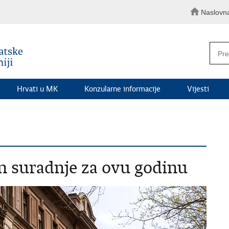
Naslovn
Hrvati u MK
Konzularne informacije
Vijesti
an suradnje za ovu godinu