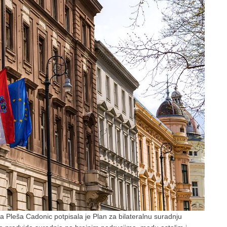
a Pleša Cadonic potpisala je Plan za bilateralnu suradnju