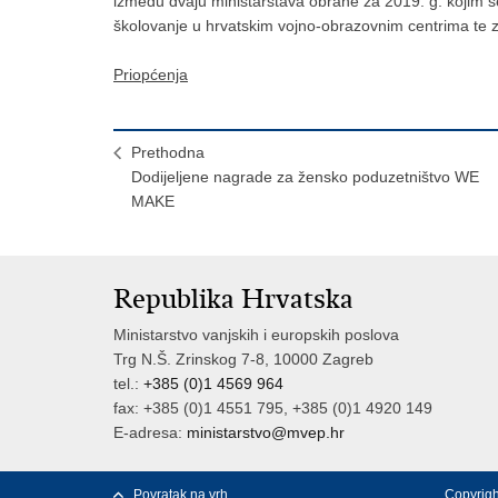
izmedu dvaju ministarstava obrane za 2019. g. kojim s
školovanje u hrvatskim vojno-obrazovnim centrima te
Priopćenja
Prethodna
Dodijeljene nagrade za žensko poduzetništvo WE
MAKE
Republika Hrvatska
Ministarstvo vanjskih i europskih poslova
Trg N.Š. Zrinskog 7-8, 10000 Zagreb
tel.:
+385 (0)1 4569 964
fax: +385 (0)1 4551 795, +385 (0)1 4920 149
E-adresa:
ministarstvo@mvep.hr
Povratak na vrh
Copyrigh