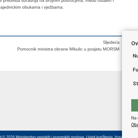
e predvida suradnja na brojnim podrucjima, medu ostalim i
 zajednickim obukama i vježbama.
Sljedeća
Ov
Pomocnik ministra obrane Mikulic u posjetu MORSM
Nu
Fu
St
Na 
Oba
t © 2026 Ministarstvo vanjskih i europskih poslova.
Uvjeti korištenja
.
Izjava o prist