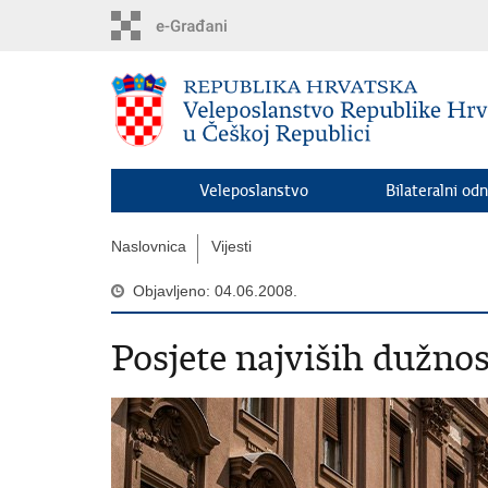
Preskoči
na
glavni
sadržaj
Veleposlanstvo
Bilateralni odn
Naslovnica
Vijesti
Objavljeno: 04.06.2008.
Posjete najviših dužno