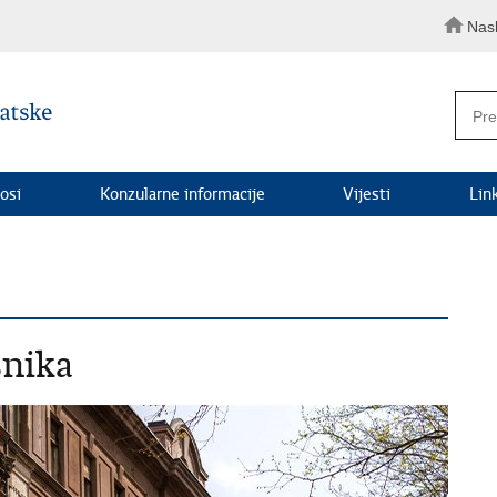
Nas
osi
Konzularne informacije
Vijesti
Lin
snika