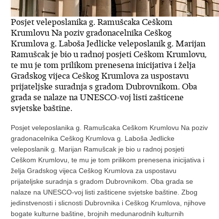
Posjet veleposlanika g. Ramušcaka Ceškom
Krumlovu Na poziv gradonacelnika Ceškog
Krumlova g. Laboša Jedlicke veleposlanik g. Marijan
Ramušcak je bio u radnoj posjeti Ceškom Krumlovu,
te mu je tom prilikom prenesena inicijativa i želja
Gradskog vijeca Ceškog Krumlova za uspostavu
prijateljske suradnja s gradom Dubrovnikom. Oba
grada se nalaze na UNESCO-voj listi zašticene
svjetske baštine.
Posjet veleposlanika g. Ramušcaka Ceškom Krumlovu Na poziv
gradonacelnika Ceškog Krumlova g. Laboša Jedlicke
veleposlanik g. Marijan Ramušcak je bio u radnoj posjeti
Ceškom Krumlovu, te mu je tom prilikom prenesena inicijativa i
želja Gradskog vijeca Ceškog Krumlova za uspostavu
prijateljske suradnja s gradom Dubrovnikom. Oba grada se
nalaze na UNESCO-voj listi zašticene svjetske baštine. Zbog
jedinstvenosti i slicnosti Dubrovnika i Ceškog Krumlova, njihove
bogate kulturne baštine, brojnih medunarodnih kulturnih