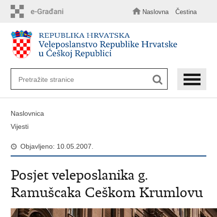
Preskoči
na
Naslovna
Čestina
glavni
sadržaj
Naslovnica
Vijesti
Objavljeno: 10.05.2007.
Posjet veleposlanika g.
Ramušcaka Ceškom Krumlovu