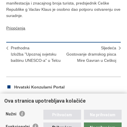
manifestacija i znacajnog broja turista, predsjednik Ceške
Republike g Vaclav Klaus je osobno dao potporu ostvarenju ove
suradnje.
Priopćenja
Prethodna
Sljedeća
Izložba "Upoznaj svjetsku
Gostovanje dramskog pisca
baštinu UNESCO-a" u Telcu
Mire Gavran u Ceškoj
Hrvatski Konzularni Portal
Ova stranica upotrebljava kolačiće
Ispiši
Podijeli
Podijeli
Nužni
Prihvaćam
Ne prihvaćam
stranicu
na
na
Republika Hrvatska
Facebooku
Twitteru
Funkcionalni