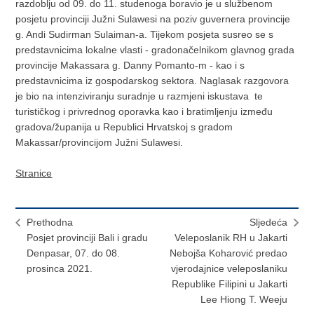
razdoblju od 09. do 11. studenoga boravio je u službenom
posjetu provinciji Južni Sulawesi na poziv guvernera provincije
g. Andi Sudirman Sulaiman-a. Tijekom posjeta susreo se s
predstavnicima lokalne vlasti - gradonačelnikom glavnog grada
provincije Makassara g. Danny Pomanto-m - kao i s
predstavnicima iz gospodarskog sektora. Naglasak razgovora
je bio na intenziviranju suradnje u razmjeni iskustava te
turističkog i privrednog oporavka kao i bratimljenju između
gradova/županija u Republici Hrvatskoj s gradom
Makassar/provincijom Južni Sulawesi.
Stranice
Prethodna
Sljedeća
Posjet provinciji Bali i gradu
Veleposlanik RH u Jakarti
Denpasar, 07. do 08.
Nebojša Koharović predao
prosinca 2021.
vjerodajnice veleposlaniku
Republike Filipini u Jakarti
Lee Hiong T. Weeju