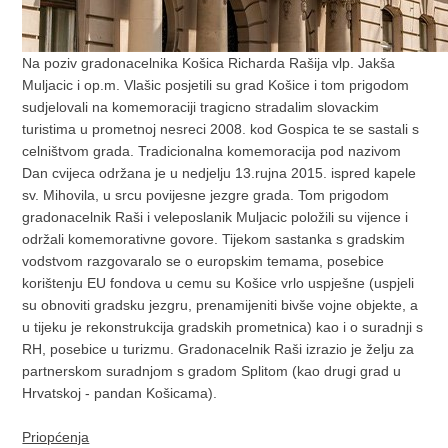
Na poziv gradonacelnika Košica Richarda Rašija vlp. Jakša
Muljacic i op.m. Vlašic posjetili su grad Košice i tom prigodom
sudjelovali na komemoraciji tragicno stradalim slovackim
turistima u prometnoj nesreci 2008. kod Gospica te se sastali s
celništvom grada. Tradicionalna komemoracija pod nazivom
Dan cvijeca održana je u nedjelju 13.rujna 2015. ispred kapele
sv. Mihovila, u srcu povijesne jezgre grada. Tom prigodom
gradonacelnik Raši i veleposlanik Muljacic položili su vijence i
održali komemorativne govore. Tijekom sastanka s gradskim
vodstvom razgovaralo se o europskim temama, posebice
korištenju EU fondova u cemu su Košice vrlo uspješne (uspjeli
su obnoviti gradsku jezgru, prenamijeniti bivše vojne objekte, a
u tijeku je rekonstrukcija gradskih prometnica) kao i o suradnji s
RH, posebice u turizmu. Gradonacelnik Raši izrazio je želju za
partnerskom suradnjom s gradom Splitom (kao drugi grad u
Hrvatskoj - pandan Košicama).
Priopćenja