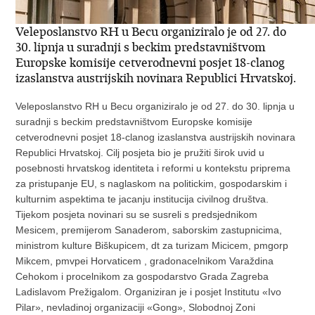
Veleposlanstvo RH u Becu organiziralo je od 27. do
30. lipnja u suradnji s beckim predstavništvom
Europske komisije cetverodnevni posjet 18-clanog
izaslanstva austrijskih novinara Republici Hrvatskoj.
Veleposlanstvo RH u Becu organiziralo je od 27. do 30. lipnja u
suradnji s beckim predstavništvom Europske komisije
cetverodnevni posjet 18-clanog izaslanstva austrijskih novinara
Republici Hrvatskoj. Cilj posjeta bio je pružiti širok uvid u
posebnosti hrvatskog identiteta i reformi u kontekstu priprema
za pristupanje EU, s naglaskom na politickim, gospodarskim i
kulturnim aspektima te jacanju institucija civilnog društva.
Tijekom posjeta novinari su se susreli s predsjednikom
Mesicem, premijerom Sanaderom, saborskim zastupnicima,
ministrom kulture Biškupicem, dt za turizam Micicem, pmgorp
Mikcem, pmvpei Horvaticem , gradonacelnikom Varaždina
Cehokom i procelnikom za gospodarstvo Grada Zagreba
Ladislavom Prežigalom. Organiziran je i posjet Institutu «Ivo
Pilar», nevladinoj organizaciji «Gong», Slobodnoj Zoni