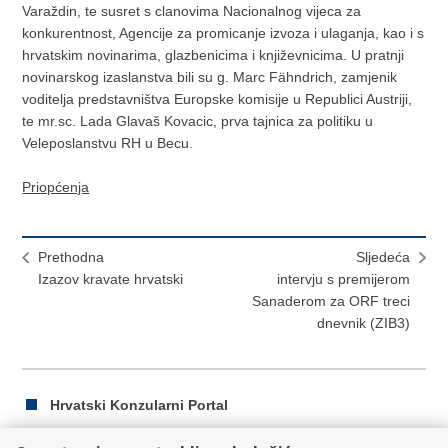
Varaždin, te susret s clanovima Nacionalnog vijeca za
konkurentnost, Agencije za promicanje izvoza i ulaganja, kao i s
hrvatskim novinarima, glazbenicima i književnicima. U pratnji
novinarskog izaslanstva bili su g. Marc Fähndrich, zamjenik
voditelja predstavništva Europske komisije u Republici Austriji,
te mr.sc. Lada Glavaš Kovacic, prva tajnica za politiku u
Veleposlanstvu RH u Becu.
Priopćenja
Prethodna
Sljedeća
Izazov kravate hrvatski
intervju s premijerom
Sanaderom za ORF treci
dnevnik (ZIB3)
Hrvatski Konzularni Portal