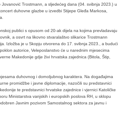
e Jovanović Trostmann, a sljedećeg dana (04. svibnja 2023.) u
 koncert duhovne glazbe u izvedbi Stijepe Gleđa Markosa,
a.
skoj publici s opusom od 20-ak dijela na kojima prevladavaju
ovnik, a osvrt na likovno stvaralaštvo slikarice Trostmann
kija. Izložba je u Skopju otvorena do 17. svibnja 2023., a budući
o poklon autorice, Veleposlanstvo će u narednim mjesecima
verne Makedonije gdje živi hrvatska zajednica (Bitola, Štip,
 pjesama duhovnog i domoljubnog karaktera. Na događajima
turne promidžbe i javne diplomacije, nazočili su predstavnici
donije te predstavnici hrvatske zajednice i vjernici Katoličke
tporu Ministarstva vanjskih i europskih poslova RH, u sklopu
je odobren Javnim pozivom Samostalnog sektora za javnu i