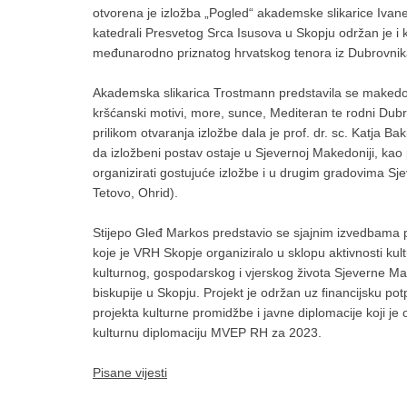
otvorena je izložba „Pogled“ akademske slikarice Ivan
katedrali Presvetog Srca Isusova u Skopju održan je i
međunarodno priznatog hrvatskog tenora iz Dubrovnik
Akademska slikarica Trostmann predstavila se makedon
kršćanski motivi, more, sunce, Mediteran te rodni Dubr
prilikom otvaranja izložbe dala je prof. dr. sc. Katja Ba
da izložbeni postav ostaje u Sjevernoj Makedoniji, ka
organizirati gostujuće izložbe i u drugim gradovima Sje
Tetovo, Ohrid).
Stijepo Gleđ Markos predstavio se sjajnim izvedbama
koje je VRH Skopje organiziralo u sklopu aktivnosti kul
kulturnog, gospodarskog i vjerskog života Sjeverne Make
biskupije u Skopju. Projekt je održan uz financijsku po
projekta kulturne promidžbe i javne diplomacije koji 
kulturnu diplomaciju MVEP RH za 2023.
Pisane vijesti