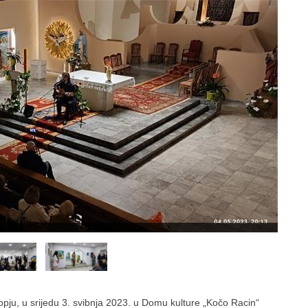
pju, u srijedu 3. svibnja 2023. u Domu kulture „Kočo Racin“