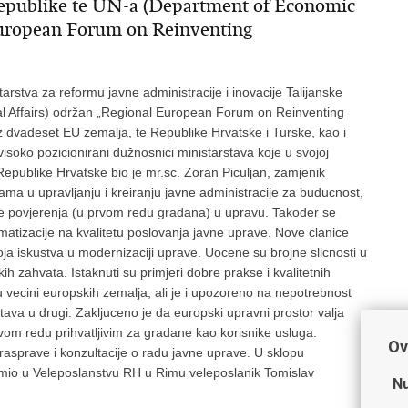
 Republike te UN-a (Department of Economic
 European Forum on Reinventing
arstva za reformu javne administracije i inovacije Talijanske
l Affairs) održan „Regional European Forum on Reinventing
 dvadeset EU zemalja, te Republike Hrvatske i Turske, kao i
i visoko pozicionirani dužnosnici ministarstava koje u svojoj
epublike Hrvatske bio je mr.sc. Zoran Piculjan, zamjenik
ma u upravljanju i kreiranju javne administracije za buducnost,
je povjerenja (u prvom redu gradana) u upravu. Takoder se
rmatizacije na kvalitetu poslovanja javne uprave. Nove clanice
oja iskustva u modernizaciji uprave. Uocene su brojne slicnosti u
ih zahvata. Istaknuti su primjeri dobre prakse i kvalitetnih
e u vecini europskih zemalja, ali je i upozoreno na nepotrebnost
ava u drugi. Zakljuceno je da europski upravni prostor valja
rvom redu prihvatljivim za gradane kao korisnike usluga.
Ov
 rasprave i konzultacije o radu javne uprave. U sklopu
imio u Veleposlanstvu RH u Rimu veleposlanik Tomislav
Nu