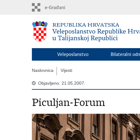
Preskoči
na
glavni
sadržaj
Veleposlanstvo
Bilateralni odn
Naslovnica
Vijesti
Objavljeno: 21.05.2007.
Piculjan-Forum