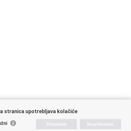
a stranica upotrebljava kolačiće
žni
Prihvaćam
Ne prihvaćam