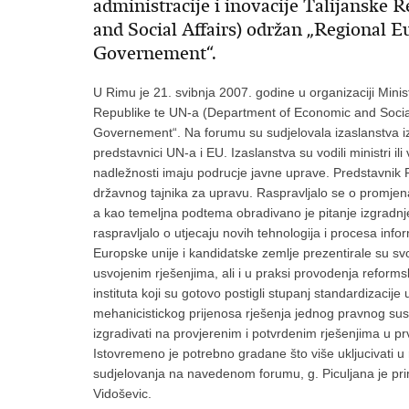
administracije i inovacije Talijanske
and Social Affairs) održan „Regional
Governement“.
U Rimu je 21. svibnja 2007. godine u organizaciji Minist
Republike te UN-a (Department of Economic and Socia
Governement“. Na forumu su sudjelovala izaslanstva iz
predstavnici UN-a i EU. Izaslanstva su vodili ministri il
nadležnosti imaju podrucje javne uprave. Predstavnik R
državnog tajnika za upravu. Raspravljalo se o promjena
a kao temeljna podtema obradivano je pitanje izgradn
raspravljalo o utjecaju novih tehnologija i procesa info
Europske unije i kandidatske zemlje prezentirale su sv
usvojenim rješenjima, ali i u praksi provodenja reformsk
instituta koji su gotovo postigli stupanj standardizacij
mehanicistickog prijenosa rješenja jednog pravnog sust
izgradivati na provjerenim i potvrdenim rješenjima u p
Istovremeno je potrebno gradane što više ukljucivati u
sudjelovanja na navedenom forumu, g. Piculjana je pr
Vidoševic.