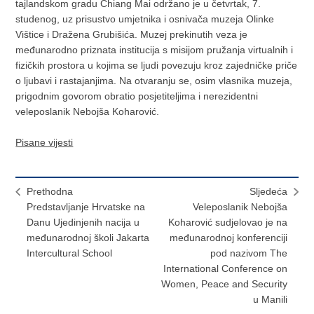
tajlandskom gradu Chiang Mai održano je u četvrtak, 7.
studenog, uz prisustvo umjetnika i osnivača muzeja Olinke
Vištice i Dražena Grubišića. Muzej prekinutih veza je
međunarodno priznata institucija s misijom pružanja virtualnih i
fizičkih prostora u kojima se ljudi povezuju kroz zajedničke priče
o ljubavi i rastajanjima. Na otvaranju se, osim vlasnika muzeja,
prigodnim govorom obratio posjetiteljima i nerezidentni
veleposlanik Nebojša Koharović.
Pisane vijesti
Prethodna
Sljedeća
Predstavljanje Hrvatske na
Veleposlanik Nebojša
Danu Ujedinjenih nacija u
Koharović sudjelovao je na
međunarodnoj školi Jakarta
međunarodnoj konferenciji
Intercultural School
pod nazivom The
International Conference on
Women, Peace and Security
u Manili